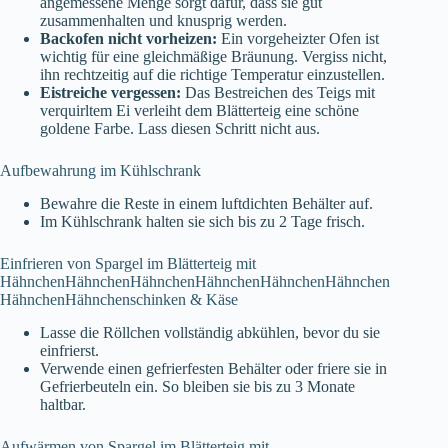
angemessene Menge sorgt dafür, dass sie gut
zusammenhalten und knusprig werden.
Backofen nicht vorheizen:
Ein vorgeheizter Ofen ist
wichtig für eine gleichmäßige Bräunung. Vergiss nicht,
ihn rechtzeitig auf die richtige Temperatur einzustellen.
Eistreiche vergessen:
Das Bestreichen des Teigs mit
verquirltem Ei verleiht dem Blätterteig eine schöne
goldene Farbe. Lass diesen Schritt nicht aus.
Aufbewahrung im Kühlschrank
Bewahre die Reste in einem luftdichten Behälter auf.
Im Kühlschrank halten sie sich bis zu 2 Tage frisch.
Einfrieren von Spargel im Blätterteig mit
HähnchenHähnchenHähnchenHähnchenHähnchenHähnchen
HähnchenHähnchenschinken & Käse
Lasse die Röllchen vollständig abkühlen, bevor du sie
einfrierst.
Verwende einen gefrierfesten Behälter oder friere sie in
Gefrierbeuteln ein. So bleiben sie bis zu 3 Monate
haltbar.
Aufwärmen von Spargel im Blätterteig mit