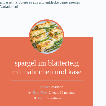
anpassen. Probiere es aus und entdecke deine eigenen
Variationen!
spargel im blätterteig
mit hähnchen und käse
Author:
charlotte
Total Time:
2 hours 30 minutes
Yield:
6
Portionen
1
x