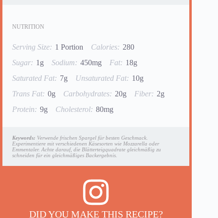
NUTRITION
Serving Size:
1 Portion
Calories:
280
Sugar:
1g
Sodium:
450mg
Fat:
18g
Saturated Fat:
7g
Unsaturated Fat:
10g
Trans Fat:
0g
Carbohydrates:
20g
Fiber:
2g
Protein:
9g
Cholesterol:
80mg
Keywords:
Verwende frischen Spargel für besten Geschmack.
Experimentiere mit verschiedenen Käsesorten wie Mozzarella oder
Emmentaler. Achte darauf, die Blätterteigquadrate gleichmäßig zu
schneiden für ein gleichmäßiges Backergebnis.
DID YOU MAKE THIS RECIPE?