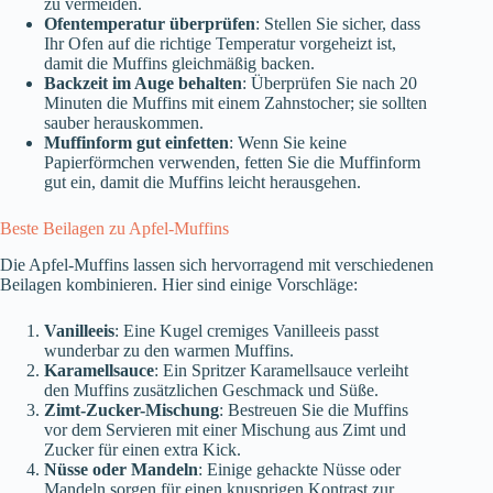
zu vermeiden.
Ofentemperatur überprüfen
: Stellen Sie sicher, dass
Ihr Ofen auf die richtige Temperatur vorgeheizt ist,
damit die Muffins gleichmäßig backen.
Backzeit im Auge behalten
: Überprüfen Sie nach 20
Minuten die Muffins mit einem Zahnstocher; sie sollten
sauber herauskommen.
Muffinform gut einfetten
: Wenn Sie keine
Papierförmchen verwenden, fetten Sie die Muffinform
gut ein, damit die Muffins leicht herausgehen.
Beste Beilagen zu Apfel-Muffins
Die Apfel-Muffins lassen sich hervorragend mit verschiedenen
Beilagen kombinieren. Hier sind einige Vorschläge:
Vanilleeis
: Eine Kugel cremiges Vanilleeis passt
wunderbar zu den warmen Muffins.
Karamellsauce
: Ein Spritzer Karamellsauce verleiht
den Muffins zusätzlichen Geschmack und Süße.
Zimt-Zucker-Mischung
: Bestreuen Sie die Muffins
vor dem Servieren mit einer Mischung aus Zimt und
Zucker für einen extra Kick.
Nüsse oder Mandeln
: Einige gehackte Nüsse oder
Mandeln sorgen für einen knusprigen Kontrast zur