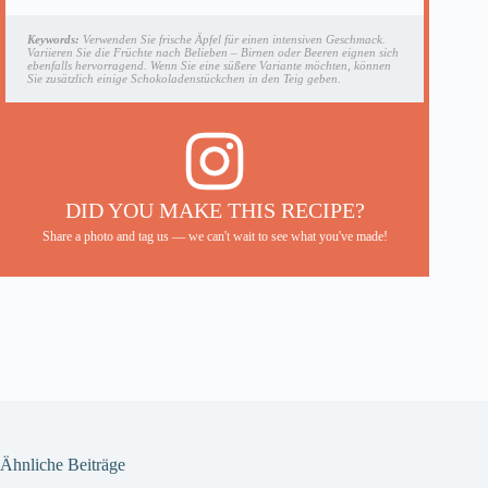
Keywords:
Verwenden Sie frische Äpfel für einen intensiven Geschmack.
Variieren Sie die Früchte nach Belieben – Birnen oder Beeren eignen sich
ebenfalls hervorragend. Wenn Sie eine süßere Variante möchten, können
Sie zusätzlich einige Schokoladenstückchen in den Teig geben.
DID YOU MAKE THIS RECIPE?
Share a photo and tag us — we can't wait to see what you've made!
Ähnliche Beiträge