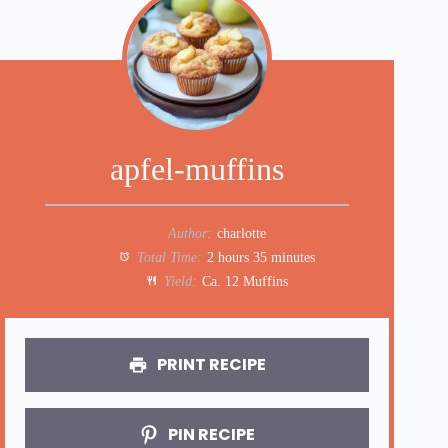
apfel-muffins
Author:
charlotte
Total Time:
2 hours 35 minutes
Yield:
Ca. 12 Muffins
PRINT RECIPE
PIN RECIPE