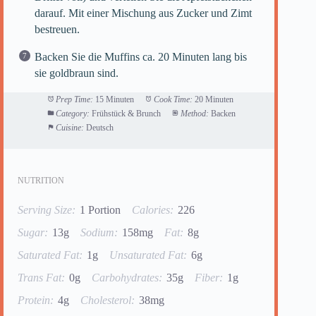
darauf. Mit einer Mischung aus Zucker und Zimt
bestreuen.
Backen Sie die Muffins ca. 20 Minuten lang bis
sie goldbraun sind.
Prep Time:
15 Minuten
Cook Time:
20 Minuten
Category:
Frühstück & Brunch
Method:
Backen
Cuisine:
Deutsch
NUTRITION
Serving Size:
1 Portion
Calories:
226
Sugar:
13g
Sodium:
158mg
Fat:
8g
Saturated Fat:
1g
Unsaturated Fat:
6g
Trans Fat:
0g
Carbohydrates:
35g
Fiber:
1g
Protein:
4g
Cholesterol:
38mg