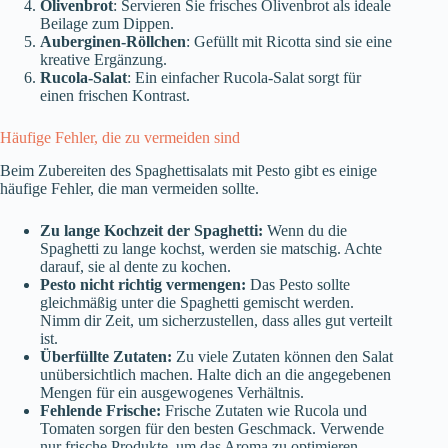
Olivenbrot
: Servieren Sie frisches Olivenbrot als ideale
Beilage zum Dippen.
Auberginen-Röllchen
: Gefüllt mit Ricotta sind sie eine
kreative Ergänzung.
Rucola-Salat
: Ein einfacher Rucola-Salat sorgt für
einen frischen Kontrast.
Häufige Fehler, die zu vermeiden sind
Beim Zubereiten des Spaghettisalats mit Pesto gibt es einige
häufige Fehler, die man vermeiden sollte.
Zu lange Kochzeit der Spaghetti:
Wenn du die
Spaghetti zu lange kochst, werden sie matschig. Achte
darauf, sie al dente zu kochen.
Pesto nicht richtig vermengen:
Das Pesto sollte
gleichmäßig unter die Spaghetti gemischt werden.
Nimm dir Zeit, um sicherzustellen, dass alles gut verteilt
ist.
Überfüllte Zutaten:
Zu viele Zutaten können den Salat
unübersichtlich machen. Halte dich an die angegebenen
Mengen für ein ausgewogenes Verhältnis.
Fehlende Frische:
Frische Zutaten wie Rucola und
Tomaten sorgen für den besten Geschmack. Verwende
nur frische Produkte, um das Aroma zu optimieren.