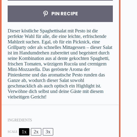
PIN RECIPE
Dieser köstliche Spaghettisalat mit Pesto ist die
perfekte Wahl für alle, die eine leichte, erfrischende
Mahlzeit suchen. Egal, ob für ein Picknick, eine
Grillparty oder als schnelles Mittagessen – dieser Salat
ist im Handumdrehen zubereitet und begeistert durch
seine Kombination aus al dente gekochten Spaghetti,
frischen Tomaten, würzigem Rucola und cremigem
Mini-Mozzarella. Das geröstete Aroma der
Pinienkerne und das aromatische Pesto runden das
Ganze ab, wodurch dieser Salat sowohl
geschmacklich als auch optisch ein Highlight ist.
Verwöhne dich selbst und deine Gäste mit diesem
vielseitigen Gericht!
INGREDIENTS
1x
2x
3x
SCALE