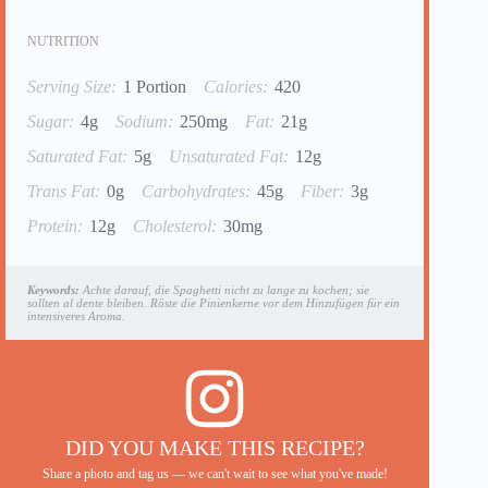
NUTRITION
Serving Size:
1 Portion
Calories:
420
Sugar:
4g
Sodium:
250mg
Fat:
21g
Saturated Fat:
5g
Unsaturated Fat:
12g
Trans Fat:
0g
Carbohydrates:
45g
Fiber:
3g
Protein:
12g
Cholesterol:
30mg
Keywords:
Achte darauf, die Spaghetti nicht zu lange zu kochen; sie
sollten al dente bleiben. Röste die Pinienkerne vor dem Hinzufügen für ein
intensiveres Aroma.
DID YOU MAKE THIS RECIPE?
Share a photo and tag us — we can't wait to see what you've made!