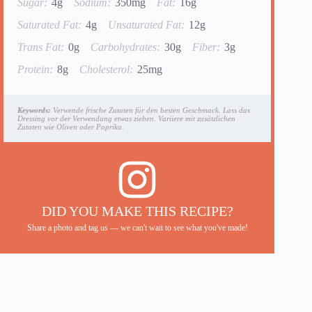
Sugar:
4g
Sodium:
350mg
Fat:
16g
Saturated Fat:
4g
Unsaturated Fat:
12g
Trans Fat:
0g
Carbohydrates:
30g
Fiber:
3g
Protein:
8g
Cholesterol:
25mg
Keywords:
Verwende frische Zutaten für den besten Geschmack. Lass das
Dressing vor der Verwendung etwas ziehen. Variiere mit zusätzlichen
Zutaten wie Oliven oder Paprika.
DID YOU MAKE THIS RECIPE?
Share a photo and tag us — we can't wait to see what you've made!