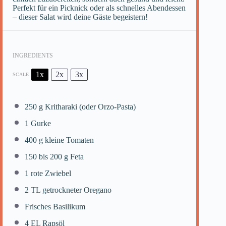
Perfekt für ein Picknick oder als schnelles Abendessen
– dieser Salat wird deine Gäste begeistern!
INGREDIENTS
1x
2x
3x
SCALE
250 g
Kritharaki (oder Orzo-Pasta)
1
Gurke
400 g
kleine Tomaten
150
bis 200 g Feta
1
rote Zwiebel
2
TL getrockneter Oregano
Frisches Basilikum
4
EL Rapsöl