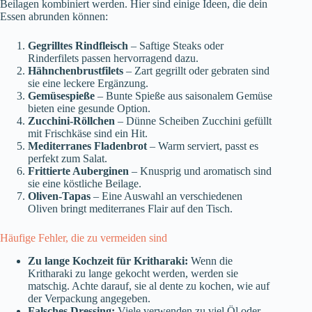
Beilagen kombiniert werden. Hier sind einige Ideen, die dein
Essen abrunden können:
Gegrilltes Rindfleisch
– Saftige Steaks oder
Rinderfilets passen hervorragend dazu.
Hähnchenbrustfilets
– Zart gegrillt oder gebraten sind
sie eine leckere Ergänzung.
Gemüsespieße
– Bunte Spieße aus saisonalem Gemüse
bieten eine gesunde Option.
Zucchini-Röllchen
– Dünne Scheiben Zucchini gefüllt
mit Frischkäse sind ein Hit.
Mediterranes Fladenbrot
– Warm serviert, passt es
perfekt zum Salat.
Frittierte Auberginen
– Knusprig und aromatisch sind
sie eine köstliche Beilage.
Oliven-Tapas
– Eine Auswahl an verschiedenen
Oliven bringt mediterranes Flair auf den Tisch.
Häufige Fehler, die zu vermeiden sind
Zu lange Kochzeit für Kritharaki:
Wenn die
Kritharaki zu lange gekocht werden, werden sie
matschig. Achte darauf, sie al dente zu kochen, wie auf
der Verpackung angegeben.
Falsches Dressing:
Viele verwenden zu viel Öl oder