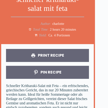
salat mit feta
Author:
charlotte
Total Time:
2 hours 20 minutes
Yield:
Ca. 4 Portionen
PRINT RECIPE
PIN RECIPE
Schneller Kritharaki-Salat mit Feta – ein erfrischendes,
griechisches Gericht, das in nur 20 Minuten zubereitet
werden kann. Ideal für heiße Sommertage oder als
Beilage zu Grillgerichten, vereint dieser Salat frisches
Gemüse und aromatischen Feta. Er ist nicht nur
einfach zuzubereiten, sondern auch gesund und leicht.