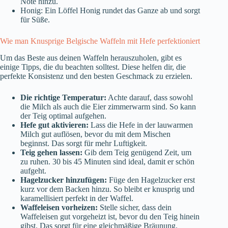
Note hinzu.
Honig: Ein Löffel Honig rundet das Ganze ab und sorgt
für Süße.
Wie man Knusprige Belgische Waffeln mit Hefe perfektioniert
Um das Beste aus deinen Waffeln herauszuholen, gibt es
einige Tipps, die du beachten solltest. Diese helfen dir, die
perfekte Konsistenz und den besten Geschmack zu erzielen.
Die richtige Temperatur:
Achte darauf, dass sowohl
die Milch als auch die Eier zimmerwarm sind. So kann
der Teig optimal aufgehen.
Hefe gut aktivieren:
Lass die Hefe in der lauwarmen
Milch gut auflösen, bevor du mit dem Mischen
beginnst. Das sorgt für mehr Luftigkeit.
Teig gehen lassen:
Gib dem Teig genügend Zeit, um
zu ruhen. 30 bis 45 Minuten sind ideal, damit er schön
aufgeht.
Hagelzucker hinzufügen:
Füge den Hagelzucker erst
kurz vor dem Backen hinzu. So bleibt er knusprig und
karamellisiert perfekt in der Waffel.
Waffeleisen vorheizen:
Stelle sicher, dass dein
Waffeleisen gut vorgeheizt ist, bevor du den Teig hinein
gibst. Das sorgt für eine gleichmäßige Bräunung.