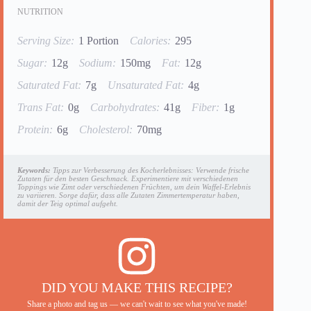
NUTRITION
Serving Size:
1 Portion
Calories:
295
Sugar:
12g
Sodium:
150mg
Fat:
12g
Saturated Fat:
7g
Unsaturated Fat:
4g
Trans Fat:
0g
Carbohydrates:
41g
Fiber:
1g
Protein:
6g
Cholesterol:
70mg
Keywords:
Tipps zur Verbesserung des Kocherlebnisses: Verwende frische
Zutaten für den besten Geschmack. Experimentiere mit verschiedenen
Toppings wie Zimt oder verschiedenen Früchten, um dein Waffel-Erlebnis
zu variieren. Sorge dafür, dass alle Zutaten Zimmertemperatur haben,
damit der Teig optimal aufgeht.
DID YOU MAKE THIS RECIPE?
Share a photo and tag us — we can't wait to see what you've made!