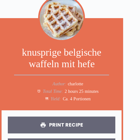
knusprige belgische
waffeln mit hefe
Author:
charlotte
Total Time:
2 hours 25 minutes
Yield:
Ca. 4 Portionen
PRINT RECIPE