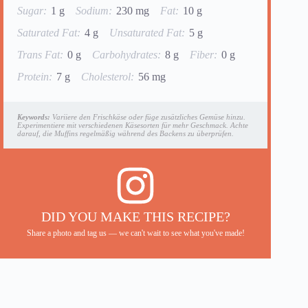
Sugar:
1 g
Sodium:
230 mg
Fat:
10 g
Saturated Fat:
4 g
Unsaturated Fat:
5 g
Trans Fat:
0 g
Carbohydrates:
8 g
Fiber:
0 g
Protein:
7 g
Cholesterol:
56 mg
Keywords:
Variiere den Frischkäse oder füge zusätzliches Gemüse hinzu.
Experimentiere mit verschiedenen Käsesorten für mehr Geschmack. Achte
darauf, die Muffins regelmäßig während des Backens zu überprüfen.
DID YOU MAKE THIS RECIPE?
Share a photo and tag us — we can't wait to see what you've made!