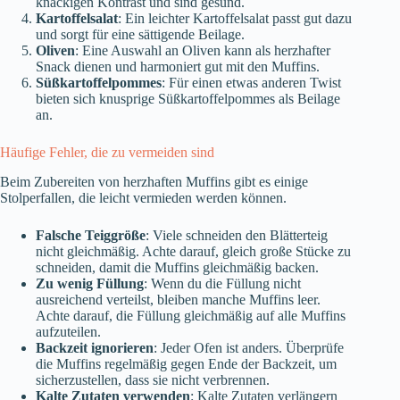
knackigen Kontrast und sind gesund.
Kartoffelsalat
: Ein leichter Kartoffelsalat passt gut dazu
und sorgt für eine sättigende Beilage.
Oliven
: Eine Auswahl an Oliven kann als herzhafter
Snack dienen und harmoniert gut mit den Muffins.
Süßkartoffelpommes
: Für einen etwas anderen Twist
bieten sich knusprige Süßkartoffelpommes als Beilage
an.
Häufige Fehler, die zu vermeiden sind
Beim Zubereiten von herzhaften Muffins gibt es einige
Stolperfallen, die leicht vermieden werden können.
Falsche Teiggröße
: Viele schneiden den Blätterteig
nicht gleichmäßig. Achte darauf, gleich große Stücke zu
schneiden, damit die Muffins gleichmäßig backen.
Zu wenig Füllung
: Wenn du die Füllung nicht
ausreichend verteilst, bleiben manche Muffins leer.
Achte darauf, die Füllung gleichmäßig auf alle Muffins
aufzuteilen.
Backzeit ignorieren
: Jeder Ofen ist anders. Überprüfe
die Muffins regelmäßig gegen Ende der Backzeit, um
sicherzustellen, dass sie nicht verbrennen.
Kalte Zutaten verwenden
: Kalte Zutaten verlängern