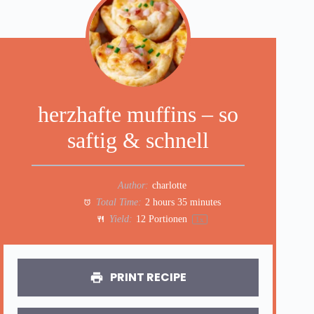
herzhafte muffins – so
saftig & schnell
Author:
charlotte
Total Time:
2 hours 35 minutes
Yield:
12
Portionen
1
x
PRINT RECIPE