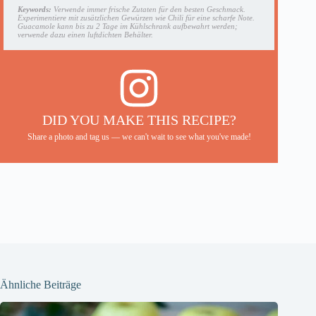
Keywords:
Verwende immer frische Zutaten für den besten Geschmack.
Experimentiere mit zusätzlichen Gewürzen wie Chili für eine scharfe Note.
Guacamole kann bis zu 2 Tage im Kühlschrank aufbewahrt werden;
verwende dazu einen luftdichten Behälter.
DID YOU MAKE THIS RECIPE?
Share a photo and tag us — we can't wait to see what you've made!
Ähnliche Beiträge