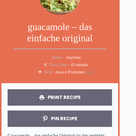
guacamole – das
einfache original
Author:
charlotte
Total Time:
43 minute
Yield:
etwa
4
Portionen
1
x
PRINT RECIPE
PIN RECIPE
Guacamole – das einfache Original ist der perfekte