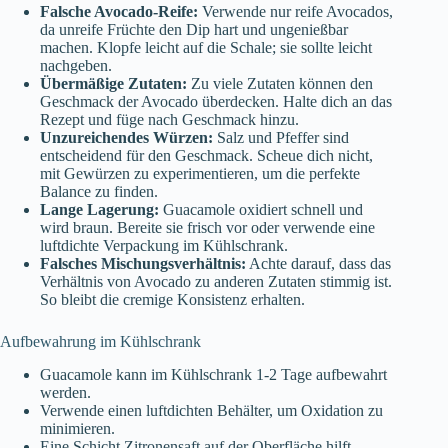
Falsche Avocado-Reife:
Verwende nur reife Avocados,
da unreife Früchte den Dip hart und ungenießbar
machen. Klopfe leicht auf die Schale; sie sollte leicht
nachgeben.
Übermäßige Zutaten:
Zu viele Zutaten können den
Geschmack der Avocado überdecken. Halte dich an das
Rezept und füge nach Geschmack hinzu.
Unzureichendes Würzen:
Salz und Pfeffer sind
entscheidend für den Geschmack. Scheue dich nicht,
mit Gewürzen zu experimentieren, um die perfekte
Balance zu finden.
Lange Lagerung:
Guacamole oxidiert schnell und
wird braun. Bereite sie frisch vor oder verwende eine
luftdichte Verpackung im Kühlschrank.
Falsches Mischungsverhältnis:
Achte darauf, dass das
Verhältnis von Avocado zu anderen Zutaten stimmig ist.
So bleibt die cremige Konsistenz erhalten.
Aufbewahrung im Kühlschrank
Guacamole kann im Kühlschrank 1-2 Tage aufbewahrt
werden.
Verwende einen luftdichten Behälter, um Oxidation zu
minimieren.
Eine Schicht Zitronensaft auf der Oberfläche hilft