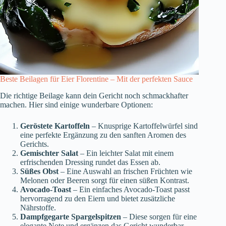
Beste Beilagen für Eier Florentine – Mit der perfekten Sauce
Die richtige Beilage kann dein Gericht noch schmackhafter
machen. Hier sind einige wunderbare Optionen:
Geröstete Kartoffeln
– Knusprige Kartoffelwürfel sind
eine perfekte Ergänzung zu den sanften Aromen des
Gerichts.
Gemischter Salat
– Ein leichter Salat mit einem
erfrischenden Dressing rundet das Essen ab.
Süßes Obst
– Eine Auswahl an frischen Früchten wie
Melonen oder Beeren sorgt für einen süßen Kontrast.
Avocado-Toast
– Ein einfaches Avocado-Toast passt
hervorragend zu den Eiern und bietet zusätzliche
Nährstoffe.
Dampfgegarte Spargelspitzen
– Diese sorgen für eine
elegante Note und ergänzen das Gericht wunderbar.