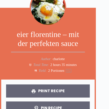
eier florentine – mit
der perfekten sauce
Author:
charlotte
Total Time:
2 hours 35 minutes
Yield:
2
Portionen
1
x
PRINT RECIPE
PIN RECIPE