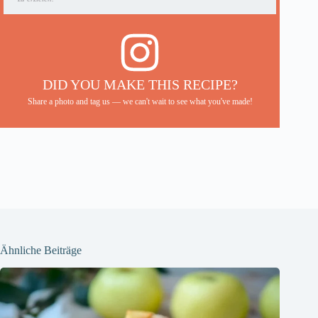
DID YOU MAKE THIS RECIPE?
Share a photo and tag us — we can't wait to see what you've made!
Ähnliche Beiträge