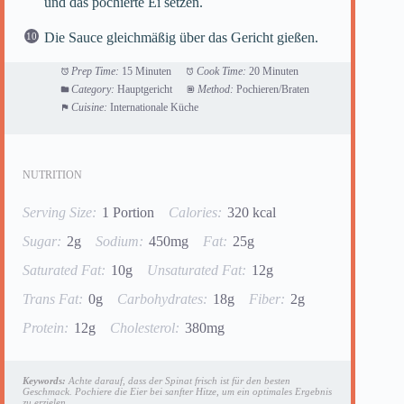
und das pochierte Ei setzen.
Die Sauce gleichmäßig über das Gericht gießen.
Prep Time:
15 Minuten
Cook Time:
20 Minuten
Category:
Hauptgericht
Method:
Pochieren/Braten
Cuisine:
Internationale Küche
NUTRITION
Serving Size:
1 Portion
Calories:
320 kcal
Sugar:
2g
Sodium:
450mg
Fat:
25g
Saturated Fat:
10g
Unsaturated Fat:
12g
Trans Fat:
0g
Carbohydrates:
18g
Fiber:
2g
Protein:
12g
Cholesterol:
380mg
Keywords:
Achte darauf, dass der Spinat frisch ist für den besten
Geschmack. Pochiere die Eier bei sanfter Hitze, um ein optimales Ergebnis
zu erzielen.