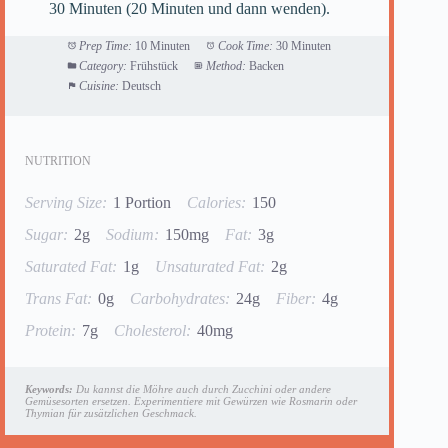
30 Minuten (20 Minuten und dann wenden).
Prep Time:
10 Minuten
Cook Time:
30 Minuten
Category:
Frühstück
Method:
Backen
Cuisine:
Deutsch
NUTRITION
Serving Size:
1 Portion
Calories:
150
Sugar:
2g
Sodium:
150mg
Fat:
3g
Saturated Fat:
1g
Unsaturated Fat:
2g
Trans Fat:
0g
Carbohydrates:
24g
Fiber:
4g
Protein:
7g
Cholesterol:
40mg
Keywords:
Du kannst die Möhre auch durch Zucchini oder andere
Gemüsesorten ersetzen. Experimentiere mit Gewürzen wie Rosmarin oder
Thymian für zusätzlichen Geschmack.