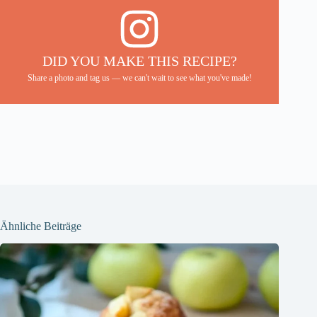
DID YOU MAKE THIS RECIPE?
Share a photo and tag us — we can't wait to see what you've made!
Ähnliche Beiträge