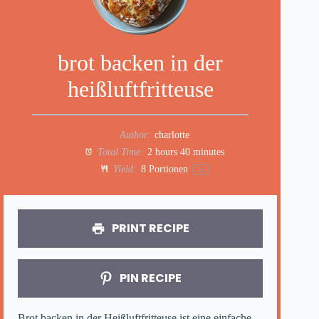
brot backen in der
heißluftfritteuse
Author:
charlotte
Total Time:
2 hours 40 minutes
Yield:
8
Portionen
1
x
PRINT RECIPE
PIN RECIPE
Brot backen in der Heißluftfritteuse ist eine einfache