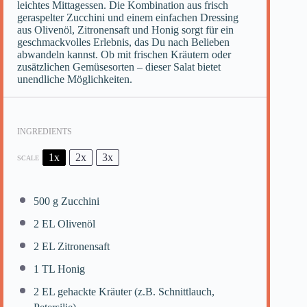
leichtes Mittagessen. Die Kombination aus frisch
geraspelter Zucchini und einem einfachen Dressing
aus Olivenöl, Zitronensaft und Honig sorgt für ein
geschmackvolles Erlebnis, das Du nach Belieben
abwandeln kannst. Ob mit frischen Kräutern oder
zusätzlichen Gemüsesorten – dieser Salat bietet
unendliche Möglichkeiten.
INGREDIENTS
1x
2x
3x
SCALE
500 g
Zucchini
2
EL Olivenöl
2
EL Zitronensaft
1
TL Honig
2
EL gehackte Kräuter (z.B. Schnittlauch,