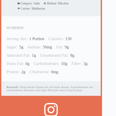
Category:
Salat
Method:
Mischen
Cuisine:
Mediterran
NUTRITION
Serving Size:
1 Portion
Calories:
130
Sugar:
5g
Sodium:
50mg
Fat:
9g
Saturated Fat:
1g
Unsaturated Fat:
8g
Trans Fat:
0g
Carbohydrates:
10g
Fiber:
3g
Protein:
2g
Cholesterol:
0mg
Keywords:
Nutze frische Zutaten für das beste Aroma. Experimentiere mit
verschiedenen Kräutern oder füge Nüsse für extra Crunch hinzu.