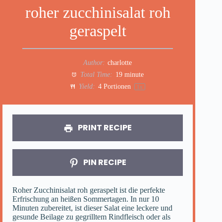
roher zucchinisalat roh
geraspelt
Author:
charlotte
Total Time:
19 minute
Yield:
4
Portionen
1
x
PRINT RECIPE
PIN RECIPE
Roher Zucchinisalat roh geraspelt ist die perfekte
Erfrischung an heißen Sommertagen. In nur 10
Minuten zubereitet, ist dieser Salat eine leckere und
gesunde Beilage zu gegrilltem Rindfleisch oder als