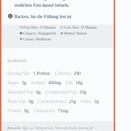
restlichen Feta darauf bröseln.
Backen, bis die Füllung fest ist.
Prep Time:
25 Minuten
Cook Time:
35 Minuten
Category:
Hauptgericht
Method:
Backen
Cuisine:
Mediterran
NUTRITION
Serving Size:
1 Portion
Calories:
290
Sugar:
3g
Sodium:
400mg
Fat:
18g
Saturated Fat:
8g
Unsaturated Fat:
10g
Trans Fat:
0g
Carbohydrates:
25g
Fiber:
2g
Protein:
9g
Cholesterol:
75mg
Keywords:
Tipps zur Verbesserung: Verwende frische Zutaten für