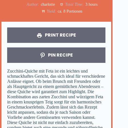
Author:
charlotte
Total Time:
3 hours
Yield:
ca. 8 Portionen
PRINT RECIPE
PIN RECIPE
Zucchini-Quiche mit Feta ist ein leichtes und
schmackhaftes Gericht, das sich ideal für verschiedene
Anlässe eignet. Ob beim Brunch mit Freunden oder
als Hauptgericht zu einem gemütlichen Abendessen –
diese Quiche wird garantiert zum Highlight. Die
Kombination aus zarten Zucchini und würzigem Feta
in einem knusprigen Teig sorgt für ein harmonisches
Geschmackserlebnis. Zudem lässt sich das Rezept
leicht anpassen, sodass du je nach Saison oder
Vorliebe andere Gemüsearten verwenden kannst.
Diese Quiche ist nicht nur einfach zuzubereiten,
sondern bietet auch eine gesunde und nährstoffreiche