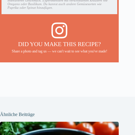
intensiveren Geschmack. Experimentiere mit verschiedenen Kräutern wie
Oregano oder Basilikum. Du kannst auch andere Gemüsesorten wie
Paprika oder Spinat hinzufügen.
DID YOU MAKE THIS RECIPE?
Share a photo and tag us — we can't wait to see what you've made!
Ähnliche Beiträge