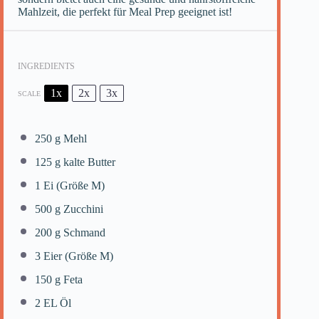
Mahlzeit, die perfekt für Meal Prep geeignet ist!
INGREDIENTS
1x
2x
3x
SCALE
250 g
Mehl
125 g
kalte Butter
1
Ei (Größe M)
500 g
Zucchini
200 g
Schmand
3
Eier (Größe M)
150 g
Feta
2
EL Öl