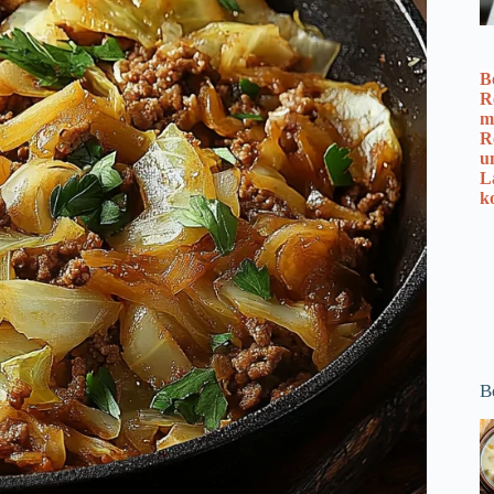
B
R
m
R
u
L
k
B