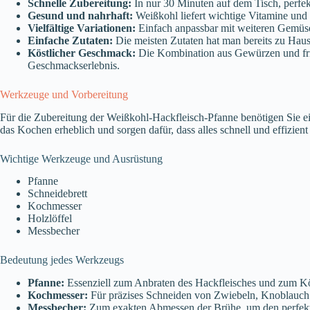
Schnelle Zubereitung:
In nur 30 Minuten auf dem Tisch, perfek
Gesund und nahrhaft:
Weißkohl liefert wichtige Vitamine und 
Vielfältige Variationen:
Einfach anpassbar mit weiteren Gemüs
Einfache Zutaten:
Die meisten Zutaten hat man bereits zu Hause
Köstlicher Geschmack:
Die Kombination aus Gewürzen und fri
Geschmackserlebnis.
Werkzeuge und Vorbereitung
Für die Zubereitung der Weißkohl-Hackfleisch-Pfanne benötigen Sie e
das Kochen erheblich und sorgen dafür, dass alles schnell und effizient 
Wichtige Werkzeuge und Ausrüstung
Pfanne
Schneidebrett
Kochmesser
Holzlöffel
Messbecher
Bedeutung jedes Werkzeugs
Pfanne:
Essenziell zum Anbraten des Hackfleisches und zum Kö
Kochmesser:
Für präzises Schneiden von Zwiebeln, Knoblauch 
Messbecher:
Zum exakten Abmessen der Brühe, um den perfekt