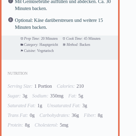
Mit Gemüsebrühe auffüllen und abdecken. Ca. 30
Minuten backen.
Optional: Käse darüberstreuen und weitere 15
Minuten backen.
Prep Time:
20 Minuten
Cook Time:
45 Minuten
Category:
Hauptgericht
Method:
Backen
Cuisine:
Vegetarisch
NUTRITION
Serving Size:
1 Portion
Calories:
210
Sugar:
3g
Sodium:
350mg
Fat:
5g
Saturated Fat:
1g
Unsaturated Fat:
3g
Trans Fat:
0g
Carbohydrates:
36g
Fiber:
8g
Protein:
8g
Cholesterol:
5mg