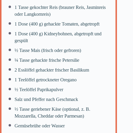
1
Tasse gekochter Reis (brauner Reis, Jasminreis
oder Langkornreis)
1
Dose (400 g) gehackte Tomaten, abgetropft
1
Dose (400 g) Kidneybohnen, abgetropft und
gespült
½
Tasse Mais (frisch oder gefroren)
¼
Tasse gehackte frische Petersilie
2
Esslöffel gehackter frischer Basilikum
1
Teelöffel getrockneter Oregano
½
Teelöffel Paprikapulver
Salz und Pfeffer nach Geschmack
½
Tasse geriebener Käse (optional, z. B.
Mozzarella, Cheddar oder Parmesan)
Gemüsebrühe oder Wasser