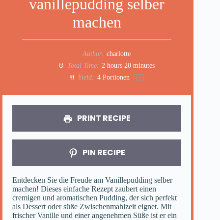
vanillepudding selber
machen
Author:
charlotte
Total Time:
2 hours 20 minutes
Yield:
4
Portionen
1
x
PRINT RECIPE
PIN RECIPE
Entdecken Sie die Freude am Vanillepudding selber
machen! Dieses einfache Rezept zaubert einen
cremigen und aromatischen Pudding, der sich perfekt
als Dessert oder süße Zwischenmahlzeit eignet. Mit
frischer Vanille und einer angenehmen Süße ist er ein