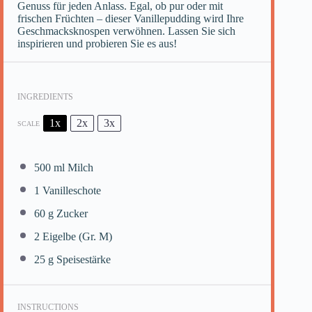
Genuss für jeden Anlass. Egal, ob pur oder mit
frischen Früchten – dieser Vanillepudding wird Ihre
Geschmacksknospen verwöhnen. Lassen Sie sich
inspirieren und probieren Sie es aus!
INGREDIENTS
1x
2x
3x
SCALE
500
ml Milch
1
Vanilleschote
60 g
Zucker
2
Eigelbe (Gr. M)
25 g
Speisestärke
INSTRUCTIONS