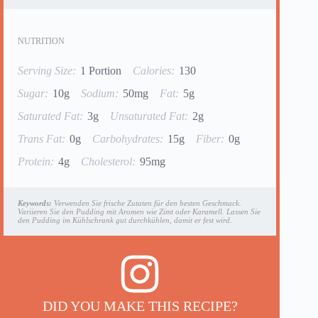
NUTRITION
Serving Size:
1 Portion
Calories:
130
Sugar:
10g
Sodium:
50mg
Fat:
5g
Saturated Fat:
3g
Unsaturated Fat:
2g
Trans Fat:
0g
Carbohydrates:
15g
Fiber:
0g
Protein:
4g
Cholesterol:
95mg
Keywords:
Verwenden Sie frische Zutaten für den besten Geschmack.
Variieren Sie den Pudding mit Aromen wie Zimt oder Karamell. Lassen Sie
den Pudding im Kühlschrank gut durchkühlen, damit er fest wird.
DID YOU MAKE THIS RECIPE?