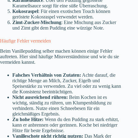
Karamellsauce
: Über den Pudding gegossene
Karamellsauce sorgt für eine süße Überraschung.
Kokosraspel
: Für einen exotischen Touch können
geröstete Kokosraspel verwendet werden.
Zimt-Zucker-Mischung
: Eine Mischung aus Zucker
und Zimt gibt dem Pudding eine würzige Note.
Häufige Fehler vermeiden
Beim Vanillepudding selber machen können einige Fehler
auftreten. Hier sind häufige Missverständnisse und wie du sie
vermeiden kannst.
Falsches Verhältnis von Zutaten:
Achte darauf, die
richtige Menge an Milch, Zucker, Eigelb und
Speisestärke zu verwenden. Zu viel oder zu wenig kann
die Konsistenz beeinträchtigen.
Nicht ausreichend rühren:
Beim Kochen ist es
wichtig, ständig zu rühren, um Klumpenbildung zu
verhindern. Nutze einen Schneebesen für ein
gleichmäßiges Ergebnis.
Zu hohe Hitze:
Wenn du den Pudding zu stark erhitzt,
kann er anbrennen oder gerinnen. Koche bei niedriger
Hitze für beste Ergebnisse.
Vanilleschote nicht richtig nutzen:
Das Mark der