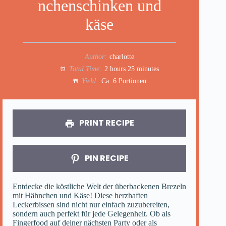
nchenschinken und
käse
Author:
charlotte
Total Time:
2 hours 25 minutes
Yield:
Ca. 6 Portionen
PRINT RECIPE
PIN RECIPE
Entdecke die köstliche Welt der überbackenen Brezeln
mit Hähnchen und Käse! Diese herzhaften
Leckerbissen sind nicht nur einfach zuzubereiten,
sondern auch perfekt für jede Gelegenheit. Ob als
Fingerfood auf deiner nächsten Party oder als