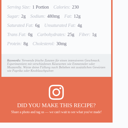
Serving Size:
1 Portion
Calories:
230
Sugar:
2g
Sodium:
480mg
Fat:
12g
Saturated Fat:
6g
Unsaturated Fat:
4g
Trans Fat:
0g
Carbohydrates:
25g
Fiber:
1g
Protein:
8g
Cholesterol:
30mg
Keywords:
Verwende frische Zutaten für einen intensiveren Geschmack.
Experimentiere mit verschiedenen Käsesorten wie Emmentaler oder
Mozzarella. Würze deine Füllung nach Belieben mit zusätzlichen Gewürzen
wie Paprika oder Knoblauchpulver.
DID YOU MAKE THIS RECIPE?
Share a photo and tag us — we can't wait to see what you've made!