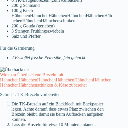
6 TK-Laugenbrezeln (zum Aufbacken)
200 g Schmand
100 g Koch-
HähnchenHähnchenHähnchenHähnchenHähnchenHäh
nchenHähnchenHähnchenschinken
200 g Gouda (gerieben)
3 Stangen Frühlingszwiebeln
Salz und Pfeffer
Für die Garnierung
2 Esslöffel frische Petersilie, fein gehackt
Wie man Überbackene Brezeln mit
HähnchenHähnchenHähnchenHähnchenHähnchenHähnchen
HähnchenHähnchenschinken & Käse zubereitet
Schritt 1: TK-Brezeln vorbereiten
Die TK-Brezeln auf ein Backblech mit Backpapier
legen. Achte darauf, dass etwas Platz zwischen den
Brezeln bleibt, damit sie beim Aufbacken aufgehen
können.
Lass die Brezeln für etwa 10 Minuten antauen.