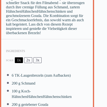
schneller Snack für den Filmabend – sie überzeugen
durch ihre cremige Füllung aus Schmand, zartem
HähnchenHähnchenHähnchenschinken und
geschmolzenem Gouda. Die Kombination sorgt für
ein Geschmackserlebnis, das sowohl warm als auch
kalt begeistert. Lass dich von diesem Rezept
inspirieren und genieße die Vielseitigkeit dieser
überbackenen Brezeln!
INGREDIENTS
1x
2x
3x
SCALE
6
TK-Laugenbrezeln (zum Aufbacken)
200 g
Schmand
100 g
Koch-
HähnchenHähnchenHähnchenschinken
200 g
geriebener Gouda