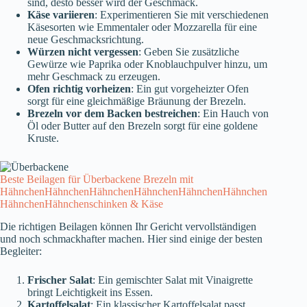
sind, desto besser wird der Geschmack.
Käse variieren
: Experimentieren Sie mit verschiedenen
Käsesorten wie Emmentaler oder Mozzarella für eine
neue Geschmacksrichtung.
Würzen nicht vergessen
: Geben Sie zusätzliche
Gewürze wie Paprika oder Knoblauchpulver hinzu, um
mehr Geschmack zu erzeugen.
Ofen richtig vorheizen
: Ein gut vorgeheizter Ofen
sorgt für eine gleichmäßige Bräunung der Brezeln.
Brezeln vor dem Backen bestreichen
: Ein Hauch von
Öl oder Butter auf den Brezeln sorgt für eine goldene
Kruste.
Beste Beilagen für Überbackene Brezeln mit
HähnchenHähnchenHähnchenHähnchenHähnchenHähnchen
HähnchenHähnchenschinken & Käse
Die richtigen Beilagen können Ihr Gericht vervollständigen
und noch schmackhafter machen. Hier sind einige der besten
Begleiter:
Frischer Salat
: Ein gemischter Salat mit Vinaigrette
bringt Leichtigkeit ins Essen.
Kartoffelsalat
: Ein klassischer Kartoffelsalat passt