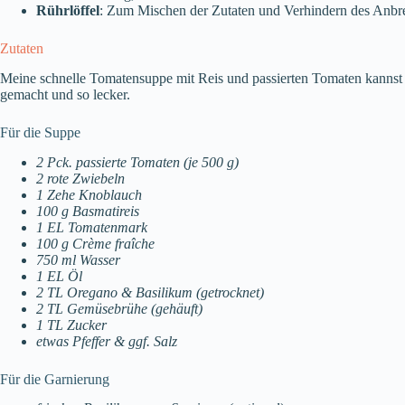
Rührlöffel
: Zum Mischen der Zutaten und Verhindern des Anbr
Zutaten
Meine schnelle Tomatensuppe mit Reis und passierten Tomaten kannst 
gemacht und so lecker.
Für die Suppe
2 Pck. passierte Tomaten (je 500 g)
2 rote Zwiebeln
1 Zehe Knoblauch
100 g Basmatireis
1 EL Tomatenmark
100 g Crème fraîche
750 ml Wasser
1 EL Öl
2 TL Oregano & Basilikum (getrocknet)
2 TL Gemüsebrühe (gehäuft)
1 TL Zucker
etwas Pfeffer & ggf. Salz
Für die Garnierung