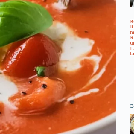
B
R
m
R
u
L
k
B