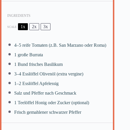
INGREDIENTS
1x
2x
3x
SCALE
4
–
5
reife Tomaten (z.B. San Marzano oder Roma)
1
große Burrata
1
Bund frisches Basilikum
3
–
4
Esslöffel Olivenöl (extra vergine)
1
–
2
Esslöffel Apfelessig
Salz und Pfeffer nach Geschmack
1
Teelöffel Honig oder Zucker (optional)
Frisch gemahlener schwarzer Pfeffer