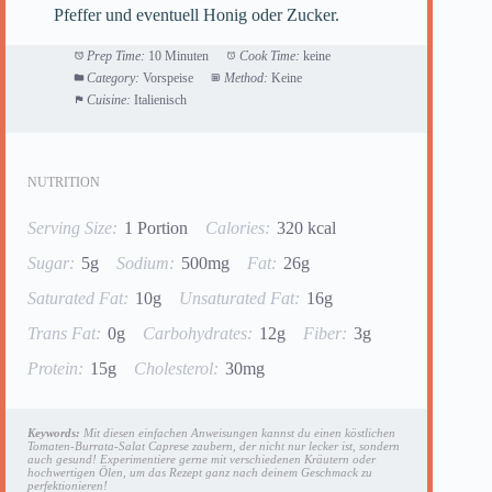
Pfeffer und eventuell Honig oder Zucker.
Prep Time:
10 Minuten
Cook Time:
keine
Category:
Vorspeise
Method:
Keine
Cuisine:
Italienisch
NUTRITION
Serving Size:
1 Portion
Calories:
320 kcal
Sugar:
5g
Sodium:
500mg
Fat:
26g
Saturated Fat:
10g
Unsaturated Fat:
16g
Trans Fat:
0g
Carbohydrates:
12g
Fiber:
3g
Protein:
15g
Cholesterol:
30mg
Keywords:
Mit diesen einfachen Anweisungen kannst du einen köstlichen
Tomaten-Burrata-Salat Caprese zaubern, der nicht nur lecker ist, sondern
auch gesund! Experimentiere gerne mit verschiedenen Kräutern oder
hochwertigen Ölen, um das Rezept ganz nach deinem Geschmack zu
perfektionieren!