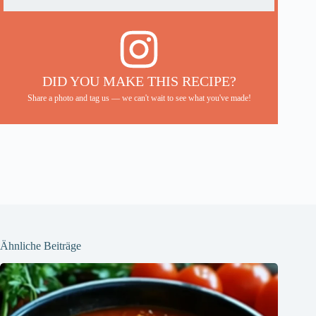
DID YOU MAKE THIS RECIPE?
Share a photo and tag us — we can't wait to see what you've made!
Ähnliche Beiträge