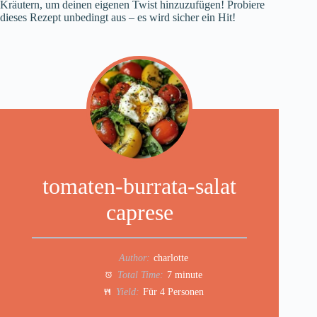
Kräutern, um deinen eigenen Twist hinzuzufügen! Probiere
dieses Rezept unbedingt aus – es wird sicher ein Hit!
tomaten-burrata-salat
caprese
Author:
charlotte
Total Time:
7 minute
Yield:
Für 4 Personen