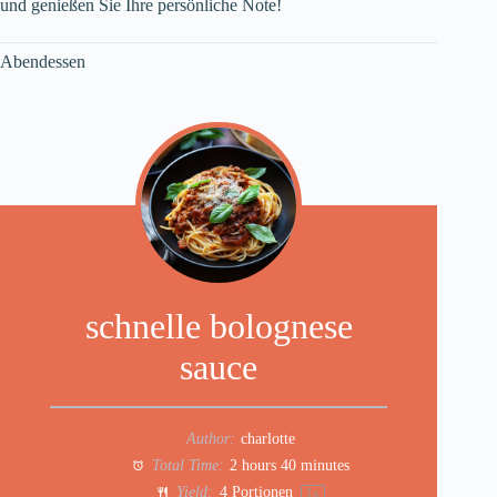
und genießen Sie Ihre persönliche Note!
Abendessen
schnelle bolognese
sauce
Author:
charlotte
Total Time:
2 hours 40 minutes
Yield:
4
Portionen
1
x