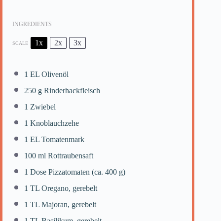
INGREDIENTS
1x
2x
3x
SCALE
1
EL Olivenöl
250 g
Rinderhackfleisch
1
Zwiebel
1
Knoblauchzehe
1
EL Tomatenmark
100
ml Rottraubensaft
1
Dose Pizzatomaten (ca.
400 g
)
1
TL Oregano, gerebelt
1
TL Majoran, gerebelt
1
TL Basilikum, gerebelt