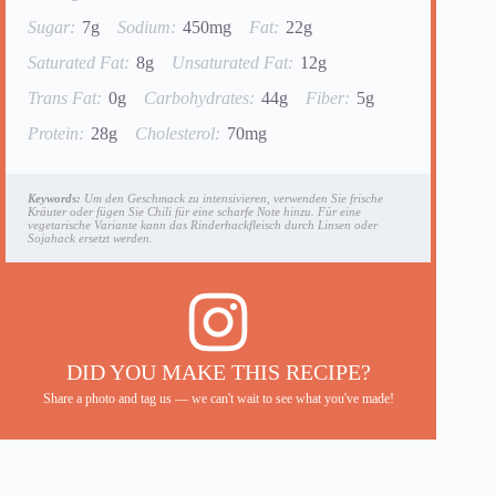
Sugar:
7g
Sodium:
450mg
Fat:
22g
Saturated Fat:
8g
Unsaturated Fat:
12g
Trans Fat:
0g
Carbohydrates:
44g
Fiber:
5g
Protein:
28g
Cholesterol:
70mg
Keywords:
Um den Geschmack zu intensivieren, verwenden Sie frische
Kräuter oder fügen Sie Chili für eine scharfe Note hinzu. Für eine
vegetarische Variante kann das Rinderhackfleisch durch Linsen oder
Sojahack ersetzt werden.
DID YOU MAKE THIS RECIPE?
Share a photo and tag us — we can't wait to see what you've made!