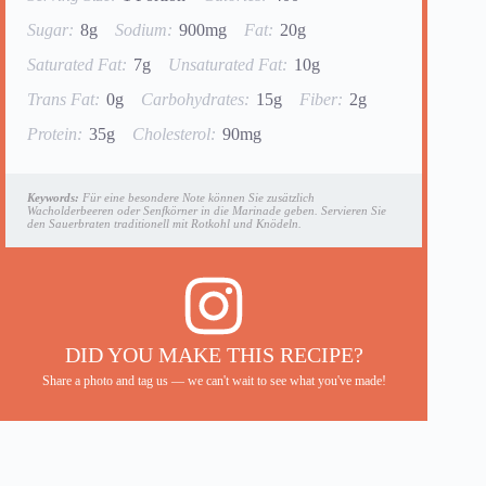
Sugar:
8g
Sodium:
900mg
Fat:
20g
Saturated Fat:
7g
Unsaturated Fat:
10g
Trans Fat:
0g
Carbohydrates:
15g
Fiber:
2g
Protein:
35g
Cholesterol:
90mg
Keywords:
Für eine besondere Note können Sie zusätzlich
Wacholderbeeren oder Senfkörner in die Marinade geben. Servieren Sie
den Sauerbraten traditionell mit Rotkohl und Knödeln.
DID YOU MAKE THIS RECIPE?
Share a photo and tag us — we can't wait to see what you've made!