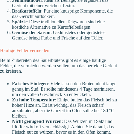
Semmelknödel
: Ideal als Beilage, sie ergänzen das
Gericht mit einer weichen Textur.
Bratkartoffeln
: Für eine knusprige Komponente, die
das Gericht auflockert.
Spätzle
: Diese traditionellen Teigwaren sind eine
köstliche Alternative zu Kartoffelbeilagen.
Gemüse der Saison
: Gedünstetes oder geröstetes
Gemüse bringt Farbe und Frische auf den Teller.
Häufige Fehler vermeiden
Beim Zubereiten des Sauerbratens gibt es einige häufige
Fehler, die vermieden werden sollten, um das perfekte Gericht
zu kreieren.
Falsches Einlegen
: Viele lassen den Braten nicht lange
genug im Sud. Er sollte mindestens 4 Tage marinieren,
um den vollen Geschmack zu entwickeln.
Zu hohe Temperatur
: Einige braten das Fleisch bei zu
hoher Hitze an. Es ist wichtig, das Fleisch scharf
anzubraten, aber die Garzeit im Ofen sollte bei 180 °C
bleiben.
Nicht genügend Würzen
: Das Würzen mit Salz und
Pfeffer wird oft vernachlässigt. Achten Sie darauf, das
Fleisch gut zu würzen, bevor es in den Ofen kommt.