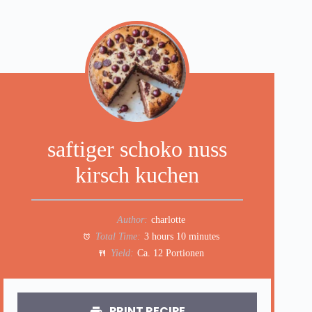
saftiger schoko nuss
kirsch kuchen
Author:
charlotte
Total Time:
3 hours 10 minutes
Yield:
Ca. 12 Portionen
PRINT RECIPE