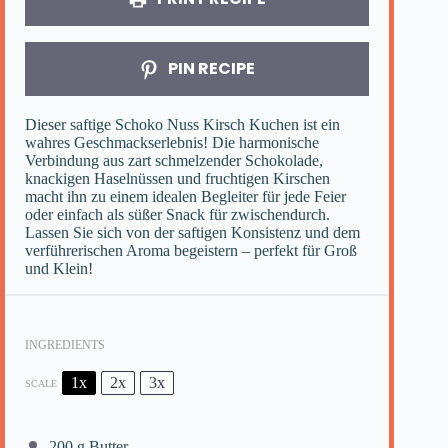
PIN RECIPE
Dieser saftige Schoko Nuss Kirsch Kuchen ist ein
wahres Geschmackserlebnis! Die harmonische
Verbindung aus zart schmelzender Schokolade,
knackigen Haselnüssen und fruchtigen Kirschen
macht ihn zu einem idealen Begleiter für jede Feier
oder einfach als süßer Snack für zwischendurch.
Lassen Sie sich von der saftigen Konsistenz und dem
verführerischen Aroma begeistern – perfekt für Groß
und Klein!
INGREDIENTS
1x
2x
3x
SCALE
200 g
Butter