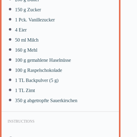
150 g
Zucker
1
Pck. Vanillezucker
4
Eier
50
ml Milch
160 g
Mehl
100 g
gemahlene Haselnüsse
100 g
Raspelschokolade
1
TL Backpulver (
5 g
)
1
TL Zimt
350 g
abgetropfte Sauerkirschen
INSTRUCTIONS