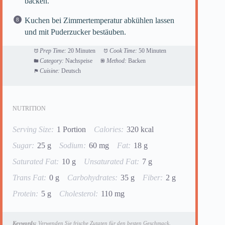
backen.
Kuchen bei Zimmertemperatur abkühlen lassen
und mit Puderzucker bestäuben.
Prep Time:
20 Minuten
Cook Time:
50 Minuten
Category:
Nachspeise
Method:
Backen
Cuisine:
Deutsch
NUTRITION
Serving Size:
1 Portion
Calories:
320 kcal
Sugar:
25 g
Sodium:
60 mg
Fat:
18 g
Saturated Fat:
10 g
Unsaturated Fat:
7 g
Trans Fat:
0 g
Carbohydrates:
35 g
Fiber:
2 g
Protein:
5 g
Cholesterol:
110 mg
Keywords:
Verwenden Sie frische Zutaten für den besten Geschmack.