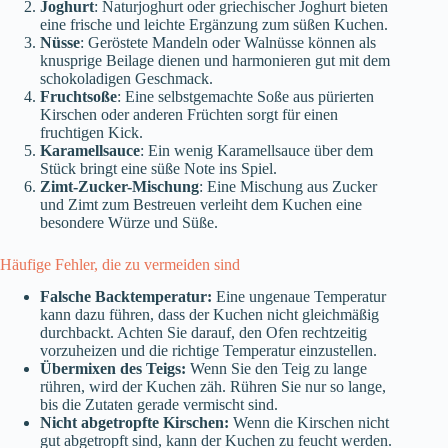
Joghurt
: Naturjoghurt oder griechischer Joghurt bieten
eine frische und leichte Ergänzung zum süßen Kuchen.
Nüsse
: Geröstete Mandeln oder Walnüsse können als
knusprige Beilage dienen und harmonieren gut mit dem
schokoladigen Geschmack.
Fruchtsoße
: Eine selbstgemachte Soße aus pürierten
Kirschen oder anderen Früchten sorgt für einen
fruchtigen Kick.
Karamellsauce
: Ein wenig Karamellsauce über dem
Stück bringt eine süße Note ins Spiel.
Zimt-Zucker-Mischung
: Eine Mischung aus Zucker
und Zimt zum Bestreuen verleiht dem Kuchen eine
besondere Würze und Süße.
Häufige Fehler, die zu vermeiden sind
Falsche Backtemperatur:
Eine ungenaue Temperatur
kann dazu führen, dass der Kuchen nicht gleichmäßig
durchbackt. Achten Sie darauf, den Ofen rechtzeitig
vorzuheizen und die richtige Temperatur einzustellen.
Übermixen des Teigs:
Wenn Sie den Teig zu lange
rühren, wird der Kuchen zäh. Rühren Sie nur so lange,
bis die Zutaten gerade vermischt sind.
Nicht abgetropfte Kirschen:
Wenn die Kirschen nicht
gut abgetropft sind, kann der Kuchen zu feucht werden.