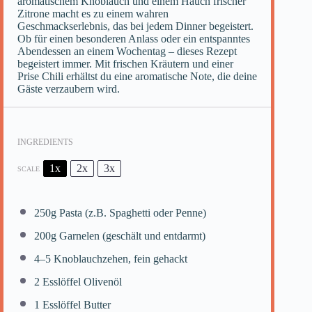
aromatischem Knoblauch und einem Hauch frischer
Zitrone macht es zu einem wahren
Geschmackserlebnis, das bei jedem Dinner begeistert.
Ob für einen besonderen Anlass oder ein entspanntes
Abendessen an einem Wochentag – dieses Rezept
begeistert immer. Mit frischen Kräutern und einer
Prise Chili erhältst du eine aromatische Note, die deine
Gäste verzaubern wird.
INGREDIENTS
1x
2x
3x
SCALE
250g
Pasta (z.B. Spaghetti oder Penne)
200g
Garnelen (geschält und entdarmt)
4
–
5
Knoblauchzehen, fein gehackt
2
Esslöffel Olivenöl
1
Esslöffel Butter