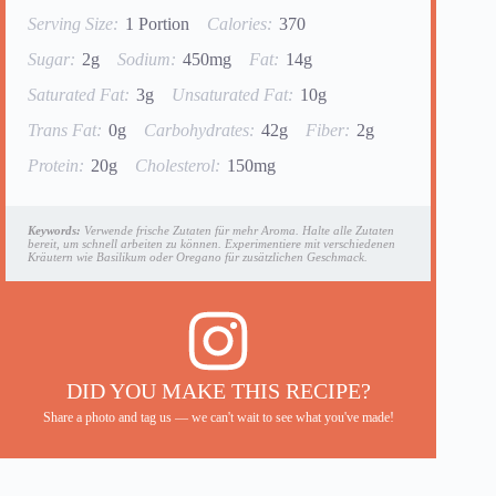
Serving Size:
1 Portion
Calories:
370
Sugar:
2g
Sodium:
450mg
Fat:
14g
Saturated Fat:
3g
Unsaturated Fat:
10g
Trans Fat:
0g
Carbohydrates:
42g
Fiber:
2g
Protein:
20g
Cholesterol:
150mg
Keywords:
Verwende frische Zutaten für mehr Aroma. Halte alle Zutaten
bereit, um schnell arbeiten zu können. Experimentiere mit verschiedenen
Kräutern wie Basilikum oder Oregano für zusätzlichen Geschmack.
DID YOU MAKE THIS RECIPE?
Share a photo and tag us — we can't wait to see what you've made!