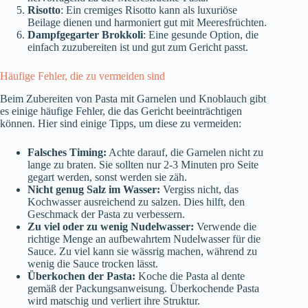
Risotto
: Ein cremiges Risotto kann als luxuriöse
Beilage dienen und harmoniert gut mit Meeresfrüchten.
Dampfgegarter Brokkoli
: Eine gesunde Option, die
einfach zuzubereiten ist und gut zum Gericht passt.
Häufige Fehler, die zu vermeiden sind
Beim Zubereiten von Pasta mit Garnelen und Knoblauch gibt
es einige häufige Fehler, die das Gericht beeinträchtigen
können. Hier sind einige Tipps, um diese zu vermeiden:
Falsches Timing:
Achte darauf, die Garnelen nicht zu
lange zu braten. Sie sollten nur 2-3 Minuten pro Seite
gegart werden, sonst werden sie zäh.
Nicht genug Salz im Wasser:
Vergiss nicht, das
Kochwasser ausreichend zu salzen. Dies hilft, den
Geschmack der Pasta zu verbessern.
Zu viel oder zu wenig Nudelwasser:
Verwende die
richtige Menge an aufbewahrtem Nudelwasser für die
Sauce. Zu viel kann sie wässrig machen, während zu
wenig die Sauce trocken lässt.
Überkochen der Pasta:
Koche die Pasta al dente
gemäß der Packungsanweisung. Überkochende Pasta
wird matschig und verliert ihre Struktur.