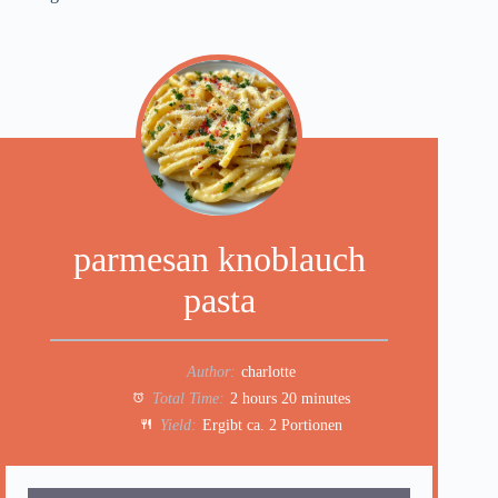
parmesan knoblauch
pasta
Author:
charlotte
Total Time:
2 hours 20 minutes
Yield:
Ergibt ca. 2 Portionen