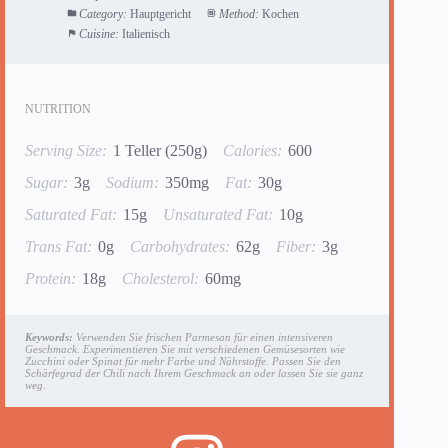
Category:
Hauptgericht
Method:
Kochen
Cuisine:
Italienisch
NUTRITION
Serving Size:
1 Teller (250g)
Calories:
600
Sugar:
3g
Sodium:
350mg
Fat:
30g
Saturated Fat:
15g
Unsaturated Fat:
10g
Trans Fat:
0g
Carbohydrates:
62g
Fiber:
3g
Protein:
18g
Cholesterol:
60mg
Keywords:
Verwenden Sie frischen Parmesan für einen intensiveren
Geschmack. Experimentieren Sie mit verschiedenen Gemüsesorten wie
Zucchini oder Spinat für mehr Farbe und Nährstoffe. Passen Sie den
Schärfegrad der Chili nach Ihrem Geschmack an oder lassen Sie sie ganz
weg.