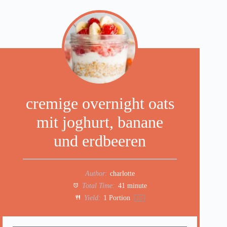
cremige overnight oats
mit joghurt, banane
und erdbeeren
Author:
charlotte
Total Time:
41 minute
Yield:
1
Portion
1
x