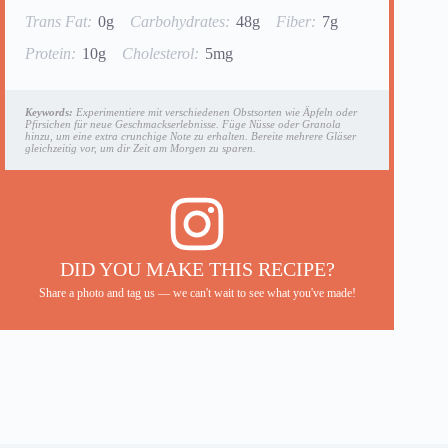
Trans Fat:
0g
Carbohydrates:
48g
Fiber:
7g
Protein:
10g
Cholesterol:
5mg
Keywords:
Experimentiere mit verschiedenen Obstsorten wie Äpfeln oder
Pfirsichen für neue Geschmackserlebnisse. Füge Nüsse oder Granola
hinzu, um eine extra crunchige Note zu erhalten. Bereite mehrere Gläser
gleichzeitig vor, um dir Zeit am Morgen zu sparen.
DID YOU MAKE THIS RECIPE?
Share a photo and tag us — we can't wait to see what you've made!