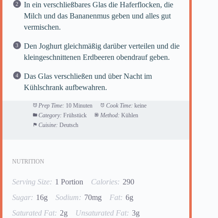
In ein verschließbares Glas die Haferflocken, die
Milch und das Bananenmus geben und alles gut
vermischen.
Den Joghurt gleichmäßig darüber verteilen und die
kleingeschnittenen Erdbeeren obendrauf geben.
Das Glas verschließen und über Nacht im
Kühlschrank aufbewahren.
Prep Time:
10 Minuten
Cook Time:
keine
Category:
Frühstück
Method:
Kühlen
Cuisine:
Deutsch
NUTRITION
Serving Size:
1 Portion
Calories:
290
Sugar:
16g
Sodium:
70mg
Fat:
6g
Saturated Fat:
2g
Unsaturated Fat:
3g