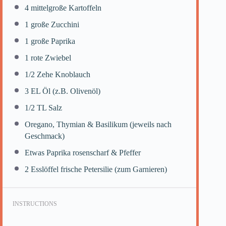
4
mittelgroße Kartoffeln
1
große Zucchini
1
große Paprika
1
rote Zwiebel
1/2
Zehe Knoblauch
3
EL Öl (z.B. Olivenöl)
1/2
TL Salz
Oregano, Thymian & Basilikum (jeweils nach
Geschmack)
Etwas Paprika rosenscharf & Pfeffer
2
Esslöffel frische Petersilie (zum Garnieren)
INSTRUCTIONS