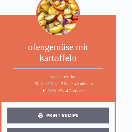
ofengemüse mit
kartoffeln
Author:
charlotte
Total Time:
2 hours 40 minutes
Yield:
Ca. 4 Portionen
PRINT RECIPE