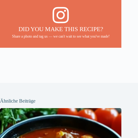
DID YOU MAKE THIS RECIPE?
Share a photo and tag us — we can't wait to see what you've made!
Ähnliche Beiträge