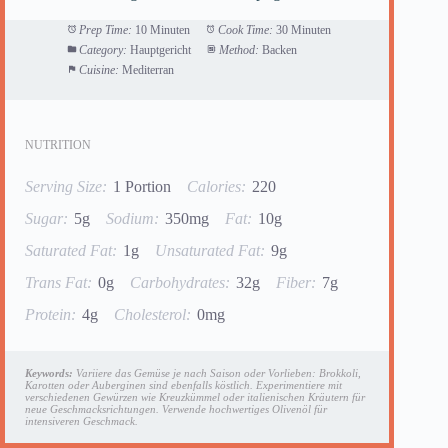
Prep Time:
10 Minuten
Cook Time:
30 Minuten
Category:
Hauptgericht
Method:
Backen
Cuisine:
Mediterran
NUTRITION
Serving Size:
1 Portion
Calories:
220
Sugar:
5g
Sodium:
350mg
Fat:
10g
Saturated Fat:
1g
Unsaturated Fat:
9g
Trans Fat:
0g
Carbohydrates:
32g
Fiber:
7g
Protein:
4g
Cholesterol:
0mg
Keywords:
Variiere das Gemüse je nach Saison oder Vorlieben: Brokkoli,
Karotten oder Auberginen sind ebenfalls köstlich. Experimentiere mit
verschiedenen Gewürzen wie Kreuzkümmel oder italienischen Kräutern für
neue Geschmacksrichtungen. Verwende hochwertiges Olivenöl für
intensiveren Geschmack.