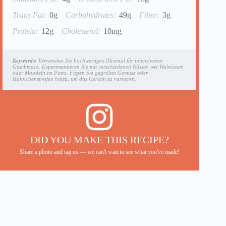
Trans Fat:
0g
Carbohydrates:
49g
Fiber:
3g
Protein:
12g
Cholesterol:
10mg
Keywords:
Verwenden Sie hochwertiges Olivenöl für intensiveren
Geschmack. Experimentieren Sie mit verschiedenen Nüssen wie Walnüssen
oder Mandeln im Pesto. Fügen Sie gegrilltes Gemüse oder
Hühnchenstreifen hinzu, um das Gericht zu variieren.
DID YOU MAKE THIS RECIPE?
Share a photo and tag us — we can't wait to see what you've made!