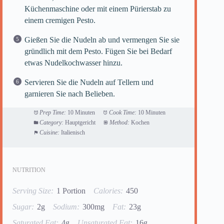
Küchenmaschine oder mit einem Pürierstab zu
einem cremigen Pesto.
Gießen Sie die Nudeln ab und vermengen Sie sie
gründlich mit dem Pesto. Fügen Sie bei Bedarf
etwas Nudelkochwasser hinzu.
Servieren Sie die Nudeln auf Tellern und
garnieren Sie nach Belieben.
Prep Time:
10 Minuten
Cook Time:
10 Minuten
Category:
Hauptgericht
Method:
Kochen
Cuisine:
Italienisch
NUTRITION
Serving Size:
1 Portion
Calories:
450
Sugar:
2g
Sodium:
300mg
Fat:
23g
Saturated Fat:
4g
Unsaturated Fat:
16g