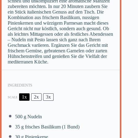
schnell und unkompliziert eine aromatische Mahlzeit
zubereiten möchten. In nur 20 Minuten zaubern Sie
ein Stück italienischen Genuss auf den Tisch. Die
Kombination aus frischem Basilikum, nussigen
Pinienkernen und würzigem Parmesan macht dieses
Gericht nicht nur köstlich, sondern auch gesund. Ob
als leichtes Mittagessen oder als festliches Abendessen
– Nudeln mit Pesto lassen sich ganz nach Ihrem
Geschmack variieren. Ergänzen Sie das Gericht mit
frischem Gemüse, gebratenen Garnelen oder zarten
Hühnchenstreifen und genießen Sie die Vielfalt der
mediterranen Küche.
INGREDIENTS
1x
2x
3x
SCALE
500 g
Nudeln
35 g
frisches Basilikum (
1
Bund)
30 g
Pinienkerne