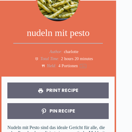
nudeln mit pesto
Author:
charlotte
Total Time:
2 hours 20 minutes
Yield:
4
Portionen
1
x
PRINT RECIPE
PIN RECIPE
Nudeln mit Pesto sind das ideale Gericht für alle, die