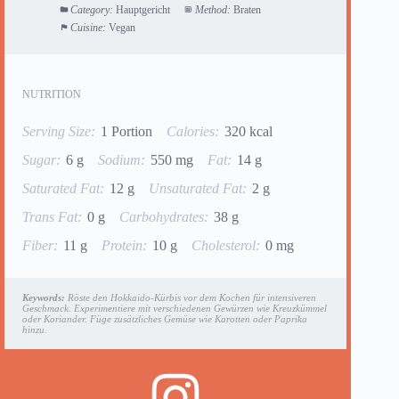
Category:
Hauptgericht
Method:
Braten
Cuisine:
Vegan
NUTRITION
Serving Size:
1 Portion
Calories:
320 kcal
Sugar:
6 g
Sodium:
550 mg
Fat:
14 g
Saturated Fat:
12 g
Unsaturated Fat:
2 g
Trans Fat:
0 g
Carbohydrates:
38 g
Fiber:
11 g
Protein:
10 g
Cholesterol:
0 mg
Keywords:
Röste den Hokkaido-Kürbis vor dem Kochen für intensiveren
Geschmack. Experimentiere mit verschiedenen Gewürzen wie Kreuzkümmel
oder Koriander. Füge zusätzliches Gemüse wie Karotten oder Paprika
hinzu.