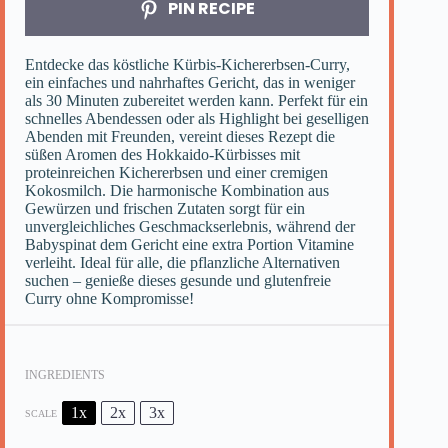
PIN RECIPE
Entdecke das köstliche Kürbis-Kichererbsen-Curry,
ein einfaches und nahrhaftes Gericht, das in weniger
als 30 Minuten zubereitet werden kann. Perfekt für ein
schnelles Abendessen oder als Highlight bei geselligen
Abenden mit Freunden, vereint dieses Rezept die
süßen Aromen des Hokkaido-Kürbisses mit
proteinreichen Kichererbsen und einer cremigen
Kokosmilch. Die harmonische Kombination aus
Gewürzen und frischen Zutaten sorgt für ein
unvergleichliches Geschmackserlebnis, während der
Babyspinat dem Gericht eine extra Portion Vitamine
verleiht. Ideal für alle, die pflanzliche Alternativen
suchen – genieße dieses gesunde und glutenfreie
Curry ohne Kompromisse!
INGREDIENTS
1x
2x
3x
SCALE