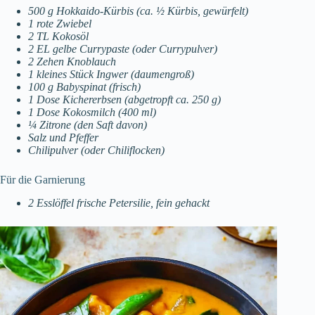
500 g Hokkaido-Kürbis (ca. ½ Kürbis, gewürfelt)
1 rote Zwiebel
2 TL Kokosöl
2 EL gelbe Currypaste (oder Currypulver)
2 Zehen Knoblauch
1 kleines Stück Ingwer (daumengroß)
100 g Babyspinat (frisch)
1 Dose Kichererbsen (abgetropft ca. 250 g)
1 Dose Kokosmilch (400 ml)
¼ Zitrone (den Saft davon)
Salz und Pfeffer
Chilipulver (oder Chiliflocken)
Für die Garnierung
2 Esslöffel frische Petersilie, fein gehackt