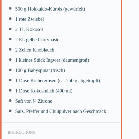
500 g
Hokkaido-Kürbis (gewürfelt)
1
rote Zwiebel
2
TL Kokosöl
2
EL gelbe Currypaste
2
Zehen Knoblauch
1
kleines Stück Ingwer (daumengroß)
100 g
Babyspinat (frisch)
1
Dose Kichererbsen (ca.
250 g
abgetropft)
1
Dose Kokosmilch (
400
ml)
Saft von
¼
Zitrone
Salz, Pfeffer und Chilipulver nach Geschmack
INSTRUCTIONS