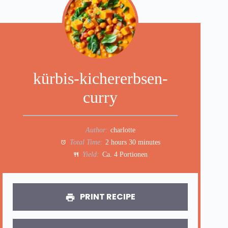
kürbis-kichererbsen-
curry
Author:
charlotte
Total Time:
2 hours 30 minutes
Yield:
Ca. 4 Portionen
PRINT RECIPE