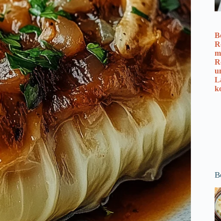
B
R
m
R
u
L
k
B