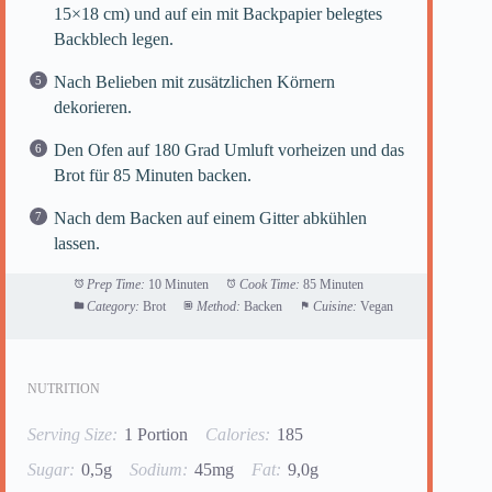
15×18 cm) und auf ein mit Backpapier belegtes
Backblech legen.
Nach Belieben mit zusätzlichen Körnern
dekorieren.
Den Ofen auf 180 Grad Umluft vorheizen und das
Brot für 85 Minuten backen.
Nach dem Backen auf einem Gitter abkühlen
lassen.
Prep Time:
10 Minuten
Cook Time:
85 Minuten
Category:
Brot
Method:
Backen
Cuisine:
Vegan
NUTRITION
Serving Size:
1 Portion
Calories:
185
Sugar:
0,5g
Sodium:
45mg
Fat:
9,0g