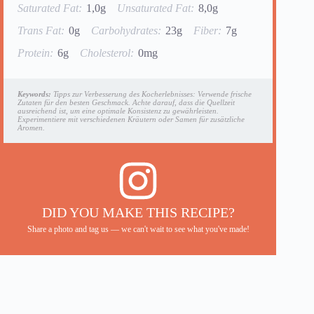
Saturated Fat:
1,0g
Unsaturated Fat:
8,0g
Trans Fat:
0g
Carbohydrates:
23g
Fiber:
7g
Protein:
6g
Cholesterol:
0mg
Keywords:
Tipps zur Verbesserung des Kocherlebnisses: Verwende frische
Zutaten für den besten Geschmack. Achte darauf, dass die Quellzeit
ausreichend ist, um eine optimale Konsistenz zu gewährleisten.
Experimentiere mit verschiedenen Kräutern oder Samen für zusätzliche
Aromen.
DID YOU MAKE THIS RECIPE?
Share a photo and tag us — we can't wait to see what you've made!