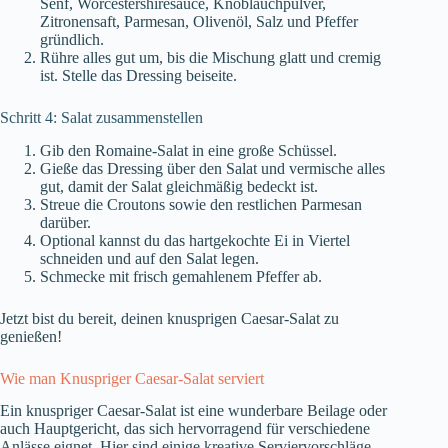
Senf, Worcestershiresauce, Knoblauchpulver,
Zitronensaft, Parmesan, Olivenöl, Salz und Pfeffer
gründlich.
Rühre alles gut um, bis die Mischung glatt und cremig
ist. Stelle das Dressing beiseite.
Schritt 4: Salat zusammenstellen
Gib den Romaine-Salat in eine große Schüssel.
Gieße das Dressing über den Salat und vermische alles
gut, damit der Salat gleichmäßig bedeckt ist.
Streue die Croutons sowie den restlichen Parmesan
darüber.
Optional kannst du das hartgekochte Ei in Viertel
schneiden und auf den Salat legen.
Schmecke mit frisch gemahlenem Pfeffer ab.
Jetzt bist du bereit, deinen knusprigen Caesar-Salat zu
genießen!
Wie man Knuspriger Caesar-Salat serviert
Ein knuspriger Caesar-Salat ist eine wunderbare Beilage oder
auch Hauptgericht, das sich hervorragend für verschiedene
Anlässe eignet. Hier sind einige kreative Serviervorschläge,