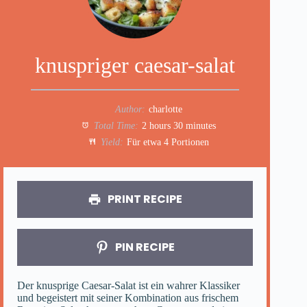
knuspriger caesar-salat
Author:
charlotte
Total Time:
2 hours 30 minutes
Yield:
Für etwa 4 Portionen
PRINT RECIPE
PIN RECIPE
Der knusprige Caesar-Salat ist ein wahrer Klassiker
und begeistert mit seiner Kombination aus frischem