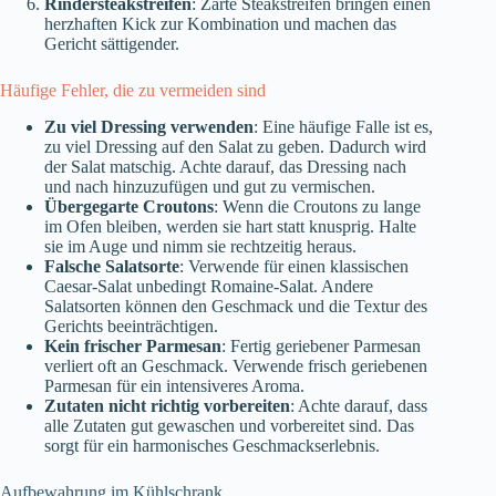
Rindersteakstreifen
: Zarte Steakstreifen bringen einen
herzhaften Kick zur Kombination und machen das
Gericht sättigender.
Häufige Fehler, die zu vermeiden sind
Zu viel Dressing verwenden
: Eine häufige Falle ist es,
zu viel Dressing auf den Salat zu geben. Dadurch wird
der Salat matschig. Achte darauf, das Dressing nach
und nach hinzuzufügen und gut zu vermischen.
Übergegarte Croutons
: Wenn die Croutons zu lange
im Ofen bleiben, werden sie hart statt knusprig. Halte
sie im Auge und nimm sie rechtzeitig heraus.
Falsche Salatsorte
: Verwende für einen klassischen
Caesar-Salat unbedingt Romaine-Salat. Andere
Salatsorten können den Geschmack und die Textur des
Gerichts beeinträchtigen.
Kein frischer Parmesan
: Fertig geriebener Parmesan
verliert oft an Geschmack. Verwende frisch geriebenen
Parmesan für ein intensiveres Aroma.
Zutaten nicht richtig vorbereiten
: Achte darauf, dass
alle Zutaten gut gewaschen und vorbereitet sind. Das
sorgt für ein harmonisches Geschmackserlebnis.
Aufbewahrung im Kühlschrank