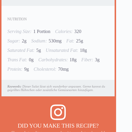
NUTRITION
Serving Size:
1 Portion
Calories:
320
Sugar:
2g
Sodium:
530mg
Fat:
25g
Saturated Fat:
5g
Unsaturated Fat:
18g
Trans Fat:
0g
Carbohydrates:
18g
Fiber:
3g
Protein:
9g
Cholesterol:
70mg
Keywords:
Dieser Salat lässt sich wunderbar anpassen. Gerne kannst du
gegrilltes Hähnchen oder zusätzliche Gemüsesorten hinzufügen.
DID YOU MAKE THIS RECIPE?