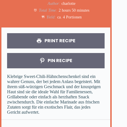
Author:
charlotte
Total Time:
2 hours 50 minutes
Yield:
ca. 4 Portionen
PRINT RECIPE
PIN RECIPE
Klebrige Sweet-Chili-Hähnchenschenkel sind ein
wahrer Genuss, der bei jedem Anlass begeistert. Mit
ihrem süß-würzigen Geschmack und der knusprigen
Haut sind sie die ideale Wahl für Familienessen,
Grillabende oder einfach als herzhaften Snack
zwischendurch. Die einfache Marinade aus frischen
Zutaten sorgt für ein exotisches Flair, das jedes
Gericht aufwertet.