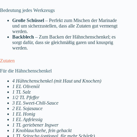
Bedeutung jedes Werkzeugs
Große Schüssel
– Perfekt zum Mischen der Marinade
und um sicherzustellen, dass alle Zutaten gut vermengt
werden.
Backblech
– Zum Backen der Hähnchenschenkel; es
sorgt dafür, dass sie gleichmäßig garen und knusprig
werden.
Zutaten
Für die Hähnchenschenkel
4 Hähnchenschenkel (mit Haut und Knochen)
1 EL Olivenöl
1 TL Salz
1/2 TL Pfeffer
3 EL Sweet-Chili-Sauce
2 EL Sojasauce
1 EL Honig
1 EL Apfelessig
1 TL geriebener Ingwer
1 Knoblauchzehe, fein gehackt
1 TL Sriracha (optional, für mehr Schärfe)