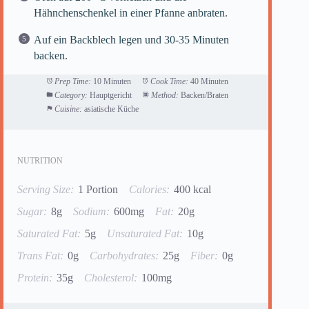
Hähnchenschenkel in einer Pfanne anbraten.
Auf ein Backblech legen und 30-35 Minuten
backen.
Prep Time:
10 Minuten
Cook Time:
40 Minuten
Category:
Hauptgericht
Method:
Backen/Braten
Cuisine:
asiatische Küche
NUTRITION
Serving Size:
1 Portion
Calories:
400 kcal
Sugar:
8g
Sodium:
600mg
Fat:
20g
Saturated Fat:
5g
Unsaturated Fat:
10g
Trans Fat:
0g
Carbohydrates:
25g
Fiber:
0g
Protein:
35g
Cholesterol:
100mg