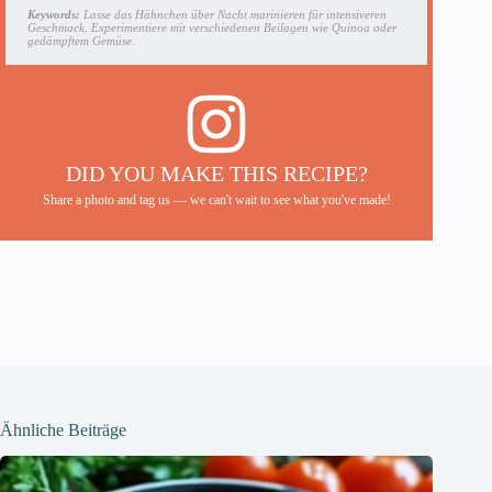
Keywords:
Lasse das Hähnchen über Nacht marinieren für intensiveren
Geschmack. Experimentiere mit verschiedenen Beilagen wie Quinoa oder
gedämpftem Gemüse.
DID YOU MAKE THIS RECIPE?
Share a photo and tag us — we can't wait to see what you've made!
Ähnliche Beiträge