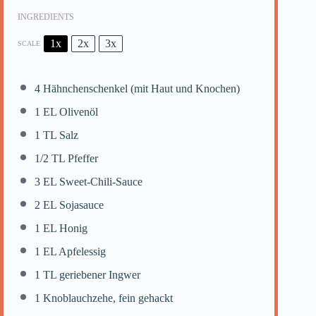
INGREDIENTS
1x
2x
3x
SCALE
4
Hähnchenschenkel (mit Haut und Knochen)
1
EL Olivenöl
1
TL Salz
1/2
TL Pfeffer
3
EL Sweet-Chili-Sauce
2
EL Sojasauce
1
EL Honig
1
EL Apfelessig
1
TL geriebener Ingwer
1
Knoblauchzehe, fein gehackt