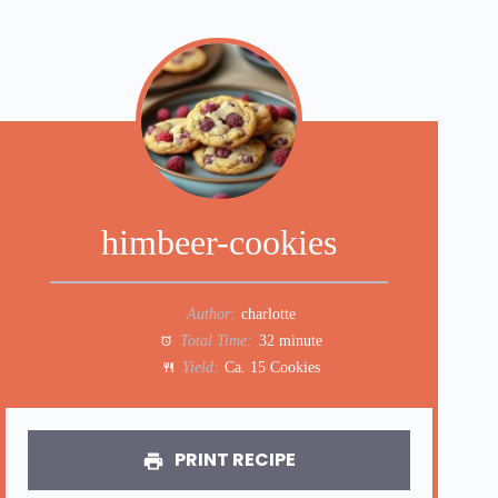
himbeer-cookies
Author:
charlotte
Total Time:
32 minute
Yield:
Ca. 15 Cookies
PRINT RECIPE