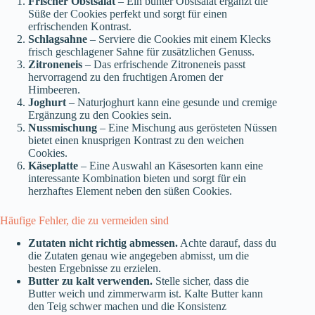
Frischer Obstsalat
– Ein bunter Obstsalat ergänzt die
Süße der Cookies perfekt und sorgt für einen
erfrischenden Kontrast.
Schlagsahne
– Serviere die Cookies mit einem Klecks
frisch geschlagener Sahne für zusätzlichen Genuss.
Zitroneneis
– Das erfrischende Zitroneneis passt
hervorragend zu den fruchtigen Aromen der
Himbeeren.
Joghurt
– Naturjoghurt kann eine gesunde und cremige
Ergänzung zu den Cookies sein.
Nussmischung
– Eine Mischung aus gerösteten Nüssen
bietet einen knusprigen Kontrast zu den weichen
Cookies.
Käseplatte
– Eine Auswahl an Käsesorten kann eine
interessante Kombination bieten und sorgt für ein
herzhaftes Element neben den süßen Cookies.
Häufige Fehler, die zu vermeiden sind
Zutaten nicht richtig abmessen.
Achte darauf, dass du
die Zutaten genau wie angegeben abmisst, um die
besten Ergebnisse zu erzielen.
Butter zu kalt verwenden.
Stelle sicher, dass die
Butter weich und zimmerwarm ist. Kalte Butter kann
den Teig schwer machen und die Konsistenz