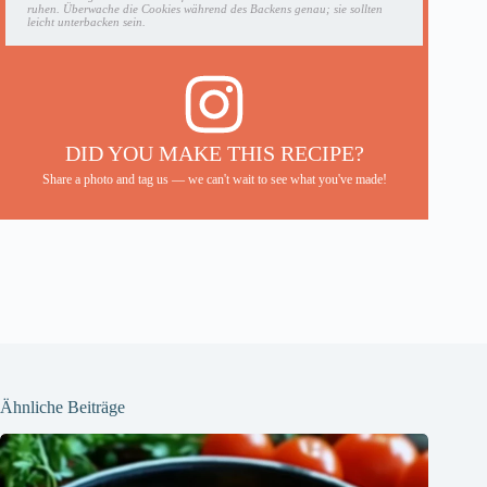
ruhen. Überwache die Cookies während des Backens genau; sie sollten
leicht unterbacken sein.
DID YOU MAKE THIS RECIPE?
Share a photo and tag us — we can't wait to see what you've made!
Ähnliche Beiträge