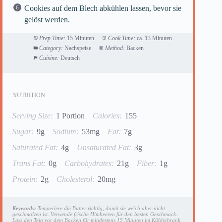
Cookies auf dem Blech abkühlen lassen, bevor sie
gelöst werden.
Prep Time:
15 Minuten
Cook Time:
ca. 13 Minuten
Category:
Nachspeise
Method:
Backen
Cuisine:
Deutsch
NUTRITION
Serving Size:
1 Portion
Calories:
155
Sugar:
9g
Sodium:
53mg
Fat:
7g
Saturated Fat:
4g
Unsaturated Fat:
3g
Trans Fat:
0g
Carbohydrates:
21g
Fiber:
1g
Protein:
2g
Cholesterol:
20mg
Keywords:
Temperiere die Butter richtig, damit sie weich aber nicht
geschmolzen ist. Verwende frische Himbeeren für den besten Geschmack.
Lass den Teig vor dem Backen für mindestens 15 Minuten im Kühlschrank