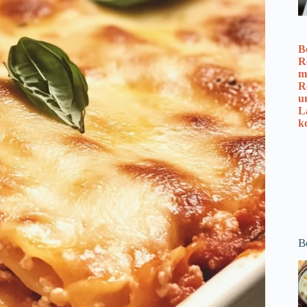
B
R
m
R
u
L
k
B