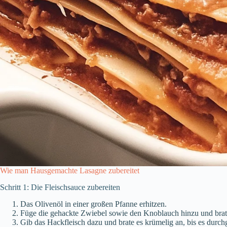
Wie man Hausgemachte Lasagne zubereitet
Schritt 1: Die Fleischsauce zubereiten
Das Olivenöl in einer großen Pfanne erhitzen.
Füge die gehackte Zwiebel sowie den Knoblauch hinzu und brate 
Gib das Hackfleisch dazu und brate es krümelig an, bis es durchg