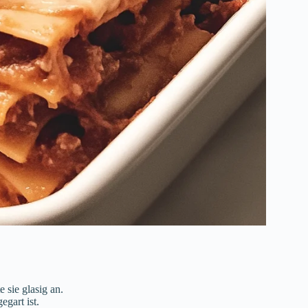
sie glasig an.
egart ist.