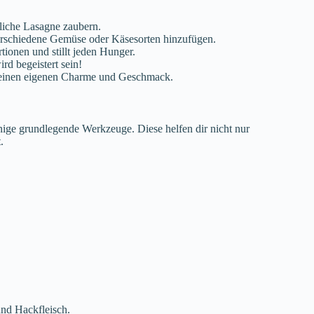
tliche Lasagne zaubern.
erschiedene Gemüse oder Käsesorten hinzufügen.
rtionen und stillt jeden Hunger.
rd begeistert sein!
seinen eigenen Charme und Geschmack.
nige grundlegende Werkzeuge. Diese helfen dir nicht nur
.
nd Hackfleisch.