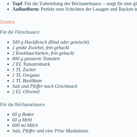
Topf
: Für die Zubereitung der Béchamelsauce – sorgt für eine
Auflaufform
: Perfekt zum Schichten der Lasagne und Backen 
Zutaten
Für die Fleischsauce
500 g Hackfleisch (Rind oder gemischt)
1 große Zwiebel, fein gehackt
2 Knoblauchzehen, fein gehackt
800 g passierte Tomaten
2 EL Tomatenmark
1 TL Zucker
1 TL Oregano
1 TL Basilikum
Salz und Pfeffer nach Geschmack
2 EL Olivenöl
Für die Béchamelsauce
60 g Butter
60 g Mehl
600 ml Milch
Salz, Pfeffer und eine Prise Muskatnuss