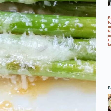
B
R
m
R
u
L
k
B