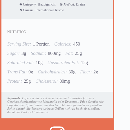
Category:
Hauptgericht
Method:
Braten
Cuisine:
Internationale Küche
NUTRITION
Serving Size:
1 Portion
Calories:
450
Sugar:
3g
Sodium:
800mg
Fat:
25g
Saturated Fat:
10g
Unsaturated Fat:
12g
Trans Fat:
0g
Carbohydrates:
30g
Fiber:
2g
Protein:
25g
Cholesterol:
80mg
Keywords:
Experimentiere mit verschiedenen Käsesorten für neue
Geschmackserlebnisse wie Mozzarella oder Emmental. Füge Gemüse wie
Paprika oder Spinat hinzu, um das Gericht noch gesünder zu gestalten.
Achte darauf, die Temperatur beim Grillen nicht zu hoch einzustellen,
damit das Brot nicht verbrennt.