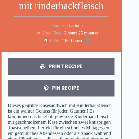
mit rinderhackfleisch
Author:
charlotte
Total Time:
2 hours 25 minutes
Yield:
4
Portionen
1
x
PRINT RECIPE
PIN RECIPE
Dieses gegrillte Käsesandwich mit Rinderhackfleisch
ist ein wahrer Genuss für jeden Gaumen! Es
kombiniert das herzhaft gewürzte Rinderhackfleisch
mit geschmolzenem Käse zwischen zwei knusprigen
Toastscheiben. Perfekt für ein schnelles Mittagessen,
ein gemütliches Abendessen oder als Snack während
eines Filmabends – dieses Sandwich wird bestimmt