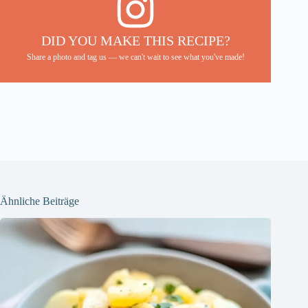
DID YOU MAKE THIS RECIPE?
Share a photo and tag us — we can't wait to see what you've made!
Ähnliche Beiträge