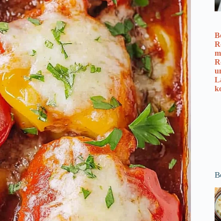
B
R
m
R
u
L
k
B