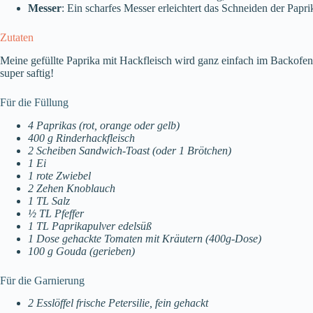
Messer
: Ein scharfes Messer erleichtert das Schneiden der Papr
Zutaten
Meine gefüllte Paprika mit Hackfleisch wird ganz einfach im Backofen 
super saftig!
Für die Füllung
4 Paprikas (rot, orange oder gelb)
400 g Rinderhackfleisch
2 Scheiben Sandwich-Toast (oder 1 Brötchen)
1 Ei
1 rote Zwiebel
2 Zehen Knoblauch
1 TL Salz
½ TL Pfeffer
1 TL Paprikapulver edelsüß
1 Dose gehackte Tomaten mit Kräutern (400g-Dose)
100 g Gouda (gerieben)
Für die Garnierung
2 Esslöffel frische Petersilie, fein gehackt