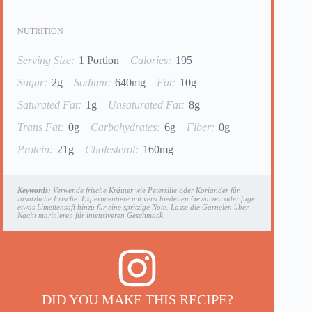
NUTRITION
Serving Size:
1 Portion
Calories:
195
Sugar:
2g
Sodium:
640mg
Fat:
10g
Saturated Fat:
1g
Unsaturated Fat:
8g
Trans Fat:
0g
Carbohydrates:
6g
Fiber:
0g
Protein:
21g
Cholesterol:
160mg
Keywords:
Verwende frische Kräuter wie Petersilie oder Koriander für
zusätzliche Frische. Experimentiere mit verschiedenen Gewürzen oder füge
etwas Limettensaft hinzu für eine spritzige Note. Lasse die Garnelen über
Nacht marinieren für intensiveren Geschmack.
DID YOU MAKE THIS RECIPE?