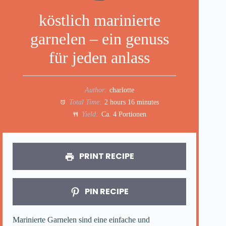
köstlich marinierte
garnelen – ein genuss
für jeden anlass
Author:
charlotte
Total Time:
2 hours 16 minutes
Yield:
Ca. 4 Portionen
PRINT RECIPE
PIN RECIPE
Marinierte Garnelen sind eine einfache und