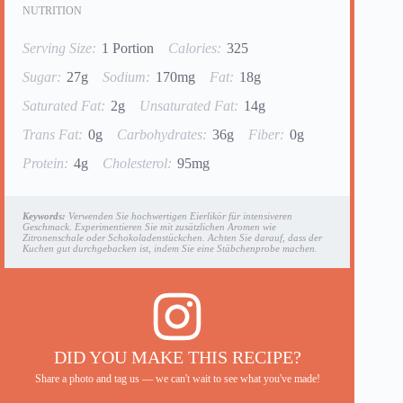
NUTRITION
Serving Size:
1 Portion
Calories:
325
Sugar:
27g
Sodium:
170mg
Fat:
18g
Saturated Fat:
2g
Unsaturated Fat:
14g
Trans Fat:
0g
Carbohydrates:
36g
Fiber:
0g
Protein:
4g
Cholesterol:
95mg
Keywords:
Verwenden Sie hochwertigen Eierlikör für intensiveren
Geschmack. Experimentieren Sie mit zusätzlichen Aromen wie
Zitronenschale oder Schokoladenstückchen. Achten Sie darauf, dass der
Kuchen gut durchgebacken ist, indem Sie eine Stäbchenprobe machen.
DID YOU MAKE THIS RECIPE?
Share a photo and tag us — we can't wait to see what you've made!