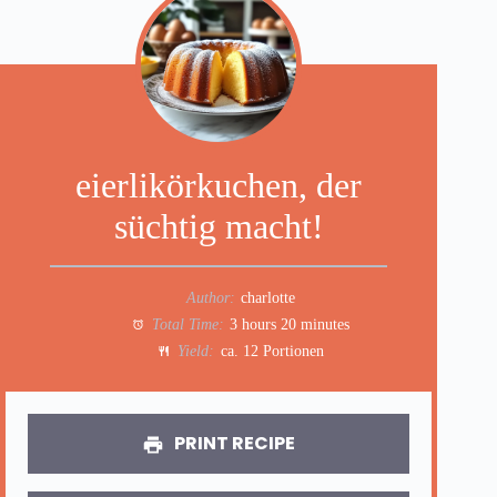
eierlikörkuchen, der
süchtig macht!
Author:
charlotte
Total Time:
3 hours 20 minutes
Yield:
ca. 12 Portionen
PRINT RECIPE