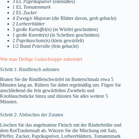
3 EL
Paprikapulver
(edelsüßes)
1 EL
Tomatenmark
2 EL
Zucker
4 Zweig/e
Majoran
(die Blätter davon, grob gehackt)
2
Lorbeerblätter
3 große
Kartoffel(n)
(in Würfel geschnitten)
1 große
Karotte(n)
(in Scheiben geschnitten)
2
Paprikaschote(n)
(klein gewürfelt)
1/2 Bund
Petersilie
(fein gehackt)
Wie man Deftige Gulaschsuppe zubereitet
Schritt 1: Rindfleisch anbraten
Braten Sie die Rindfleischwürfel im Butterschmalz etwa 5
Minuten lang an. Rühren Sie dabei regelmäßig um. Fügen Sie
anschließend die fein gewürfelten Zwiebeln und
Knoblauchstücke hinzu und dünsten Sie alles weitere 5
Minuten.
Schritt 2: Ablöschen der Zutaten
Löschen Sie das angebratene Fleisch mit der Rinderbrühe und
dem RotTraubensaft ab. Würzen Sie die Mischung mit Salz,
Pfeffer, Zucker, Paprikapulver, Lorbeerblättern, Tomatenmark