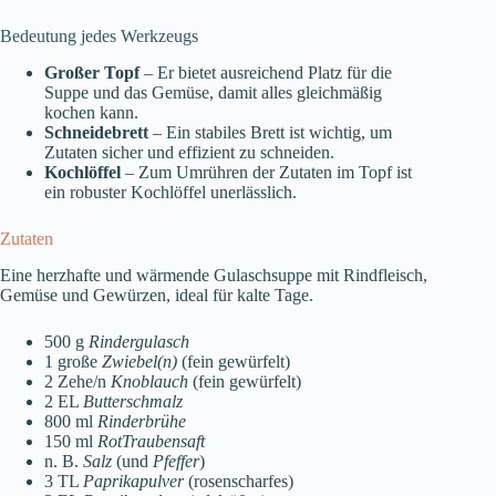
Bedeutung jedes Werkzeugs
Großer Topf
– Er bietet ausreichend Platz für die
Suppe und das Gemüse, damit alles gleichmäßig
kochen kann.
Schneidebrett
– Ein stabiles Brett ist wichtig, um
Zutaten sicher und effizient zu schneiden.
Kochlöffel
– Zum Umrühren der Zutaten im Topf ist
ein robuster Kochlöffel unerlässlich.
Zutaten
Eine herzhafte und wärmende Gulaschsuppe mit Rindfleisch,
Gemüse und Gewürzen, ideal für kalte Tage.
500 g
Rindergulasch
1 große
Zwiebel(n)
(fein gewürfelt)
2 Zehe/n
Knoblauch
(fein gewürfelt)
2 EL
Butterschmalz
800 ml
Rinderbrühe
150 ml
RotTraubensaft
n. B.
Salz
(und
Pfeffer
)
3 TL
Paprikapulver
(rosenscharfes)