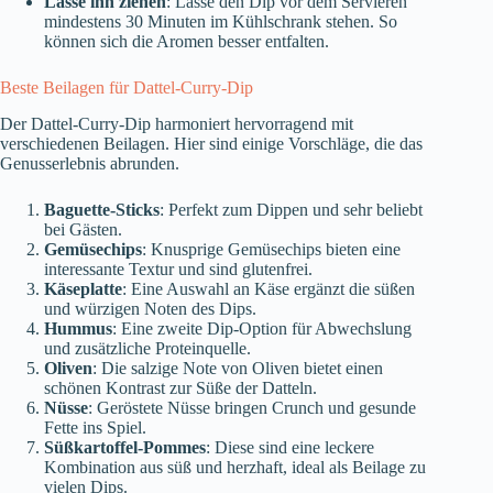
Lasse ihn ziehen
: Lasse den Dip vor dem Servieren
mindestens 30 Minuten im Kühlschrank stehen. So
können sich die Aromen besser entfalten.
Beste Beilagen für Dattel-Curry-Dip
Der Dattel-Curry-Dip harmoniert hervorragend mit
verschiedenen Beilagen. Hier sind einige Vorschläge, die das
Genusserlebnis abrunden.
Baguette-Sticks
: Perfekt zum Dippen und sehr beliebt
bei Gästen.
Gemüsechips
: Knusprige Gemüsechips bieten eine
interessante Textur und sind glutenfrei.
Käseplatte
: Eine Auswahl an Käse ergänzt die süßen
und würzigen Noten des Dips.
Hummus
: Eine zweite Dip-Option für Abwechslung
und zusätzliche Proteinquelle.
Oliven
: Die salzige Note von Oliven bietet einen
schönen Kontrast zur Süße der Datteln.
Nüsse
: Geröstete Nüsse bringen Crunch und gesunde
Fette ins Spiel.
Süßkartoffel-Pommes
: Diese sind eine leckere
Kombination aus süß und herzhaft, ideal als Beilage zu
vielen Dips.