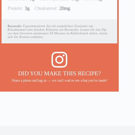
Protein:
3g
Cholesterol:
20mg
Keywords:
Experimentieren Sie mit zusätzlichen Gewürzen wie
Kreuzkümmel oder frischen Kräutern wie Koriander. Lassen Sie den Dip
vor dem Servieren mindestens 30 Minuten im Kühlschrank ziehen, damit
sich die Aromen entfalten.
DID YOU MAKE THIS RECIPE?
Share a photo and tag us — we can't wait to see what you've made!