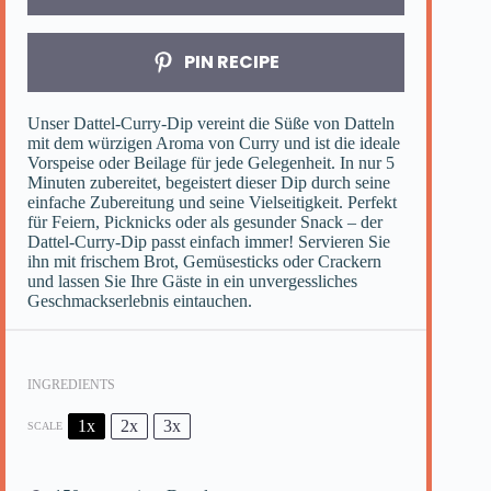
PIN RECIPE
Unser Dattel-Curry-Dip vereint die Süße von Datteln
mit dem würzigen Aroma von Curry und ist die ideale
Vorspeise oder Beilage für jede Gelegenheit. In nur 5
Minuten zubereitet, begeistert dieser Dip durch seine
einfache Zubereitung und seine Vielseitigkeit. Perfekt
für Feiern, Picknicks oder als gesunder Snack – der
Dattel-Curry-Dip passt einfach immer! Servieren Sie
ihn mit frischem Brot, Gemüsesticks oder Crackern
und lassen Sie Ihre Gäste in ein unvergessliches
Geschmackserlebnis eintauchen.
INGREDIENTS
1x
2x
3x
SCALE