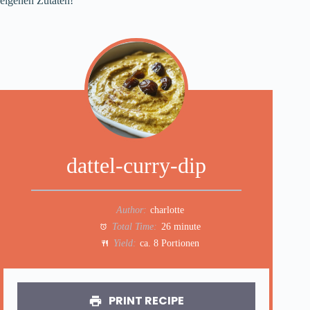
eigenen Zutaten!
dattel-curry-dip
Author:
charlotte
Total Time:
26 minute
Yield:
ca. 8 Portionen
PRINT RECIPE