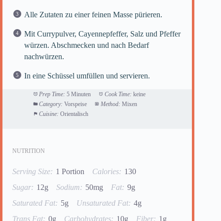
Alle Zutaten zu einer feinen Masse pürieren.
Mit Currypulver, Cayennepfeffer, Salz und Pfeffer
würzen. Abschmecken und nach Bedarf
nachwürzen.
In eine Schüssel umfüllen und servieren.
Prep Time:
5 Minuten
Cook Time:
keine
Category:
Vorspeise
Method:
Mixen
Cuisine:
Orientalisch
NUTRITION
Serving Size:
1 Portion
Calories:
130
Sugar:
12g
Sodium:
50mg
Fat:
9g
Saturated Fat:
5g
Unsaturated Fat:
4g
Trans Fat:
0g
Carbohydrates:
10g
Fiber:
1g