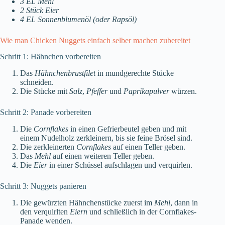
3 EL Mehl
2 Stück Eier
4 EL Sonnenblumenöl (oder Rapsöl)
Wie man Chicken Nuggets einfach selber machen zubereitet
Schritt 1: Hähnchen vorbereiten
Das
Hähnchenbrustfilet
in mundgerechte Stücke
schneiden.
Die Stücke mit
Salz
,
Pfeffer
und
Paprikapulver
würzen.
Schritt 2: Panade vorbereiten
Die
Cornflakes
in einen Gefrierbeutel geben und mit
einem Nudelholz zerkleinern, bis sie feine Brösel sind.
Die zerkleinerten
Cornflakes
auf einen Teller geben.
Das
Mehl
auf einen weiteren Teller geben.
Die
Eier
in einer Schüssel aufschlagen und verquirlen.
Schritt 3: Nuggets panieren
Die gewürzten Hähnchenstücke zuerst im
Mehl
, dann in
den verquirlten
Eiern
und schließlich in der Cornflakes-
Panade wenden.