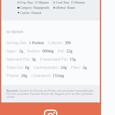
Prep Time:
15 Minuten
Cook Time:
15 Minuten
Category:
Hauptgericht
Method:
Braten
Cuisine:
Deutsch
NUTRITION
Serving Size:
1 Portion
Calories:
390
Sugar:
1g
Sodium:
600mg
Fat:
22g
Saturated Fat:
3g
Unsaturated Fat:
15g
Trans Fat:
0g
Carbohydrates:
24g
Fiber:
2g
Protein:
28g
Cholesterol:
155mg
Keywords:
Variiere die Panade mit Panko oder gewürzten Semmelbröseln.
Für eine gesündere Variante können die Nuggets auch im Ofen gebacken
werden.