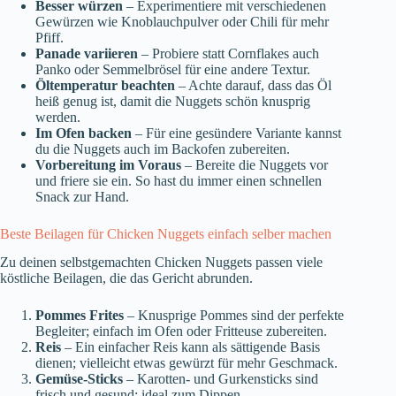
Besser würzen
– Experimentiere mit verschiedenen
Gewürzen wie Knoblauchpulver oder Chili für mehr
Pfiff.
Panade variieren
– Probiere statt Cornflakes auch
Panko oder Semmelbrösel für eine andere Textur.
Öltemperatur beachten
– Achte darauf, dass das Öl
heiß genug ist, damit die Nuggets schön knusprig
werden.
Im Ofen backen
– Für eine gesündere Variante kannst
du die Nuggets auch im Backofen zubereiten.
Vorbereitung im Voraus
– Bereite die Nuggets vor
und friere sie ein. So hast du immer einen schnellen
Snack zur Hand.
Beste Beilagen für Chicken Nuggets einfach selber machen
Zu deinen selbstgemachten Chicken Nuggets passen viele
köstliche Beilagen, die das Gericht abrunden.
Pommes Frites
– Knusprige Pommes sind der perfekte
Begleiter; einfach im Ofen oder Fritteuse zubereiten.
Reis
– Ein einfacher Reis kann als sättigende Basis
dienen; vielleicht etwas gewürzt für mehr Geschmack.
Gemüse-Sticks
– Karotten- und Gurkensticks sind
frisch und gesund; ideal zum Dippen.