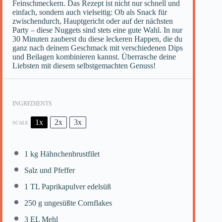
Feinschmeckern. Das Rezept ist nicht nur schnell und
einfach, sondern auch vielseitig: Ob als Snack für
zwischendurch, Hauptgericht oder auf der nächsten
Party – diese Nuggets sind stets eine gute Wahl. In nur
30 Minuten zauberst du diese leckeren Happen, die du
ganz nach deinem Geschmack mit verschiedenen Dips
und Beilagen kombinieren kannst. Überrasche deine
Liebsten mit diesem selbstgemachten Genuss!
INGREDIENTS
1x
2x
3x
SCALE
1
kg Hähnchenbrustfilet
Salz und Pfeffer
1
TL Paprikapulver edelsüß
250 g
ungesüßte Cornflakes
3
EL Mehl