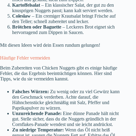
Kartoffelsalat
– Ein klassischer Salat, der gut zu den
knusprigen Nuggets passt; kann kalt serviert werden.
Coleslaw
– Ein cremiger Krautsalat bringt Frische auf
den Teller; schnell zubereitet und lecker.
Brötchen oder Baguette
– Leckeres Brot eignet sich
hervorragend zum Dippen in Saucen.
Mit diesen Ideen wird dein Essen rundum gelungen!
Häufige Fehler vermeiden
Beim Zubereiten von Chicken Nuggets gibt es einige häufige
Fehler, die das Ergebnis beeinträchtigen können. Hier sind
Tipps, wie du sie vermeiden kannst.
Falsches Würzen:
Zu wenig oder zu viel Gewürz kann
den Geschmack verderben. Achte darauf, die
Hähnchenstücke gleichmäßig mit Salz, Pfeffer und
Paprikapulver zu würzen.
Unzureichende Panade:
Eine dünne Panade hält nicht
gut. Stelle sicher, dass du die Nuggets gründlich in der
Cornflakes-Panade wendest und sie leicht andrückst.
Zu niedrige Temperatur:
Wenn das Öl nicht heiß
genug ist, saugen die Nuggets Fett auf. Erhitze das Öl