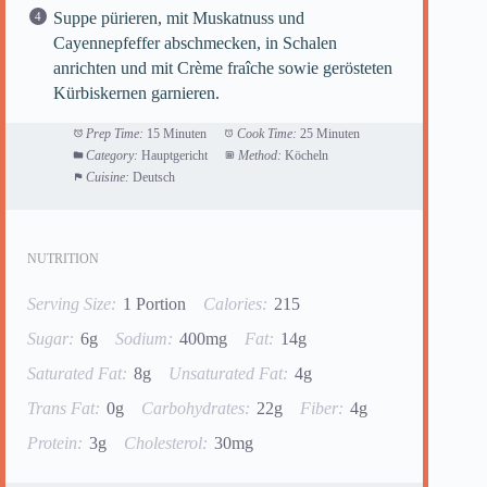
Suppe pürieren, mit Muskatnuss und
Cayennepfeffer abschmecken, in Schalen
anrichten und mit Crème fraîche sowie gerösteten
Kürbiskernen garnieren.
Prep Time:
15 Minuten
Cook Time:
25 Minuten
Category:
Hauptgericht
Method:
Köcheln
Cuisine:
Deutsch
NUTRITION
Serving Size:
1 Portion
Calories:
215
Sugar:
6g
Sodium:
400mg
Fat:
14g
Saturated Fat:
8g
Unsaturated Fat:
4g
Trans Fat:
0g
Carbohydrates:
22g
Fiber:
4g
Protein:
3g
Cholesterol:
30mg