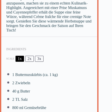
anzupassen, machen sie zu einem echten Kulinarik-
Highlight. Angereichert mit einer Prise Muskatnuss
und Cayennepfeffer erhält die Suppe eine feine
Würze, während Crème fraîche für eine cremige Note
sorgt. Genießen Sie diese wärmende Herbstsuppe und
bringen Sie den Geschmack der Saison auf Ihren
Tisch!
INGREDIENTS
1x
2x
3x
SCALE
1
Butternusskürbis (ca. 1 kg)
2
Zwiebeln
40 g
Butter
2
TL Salz
800
ml Gemüsebrühe