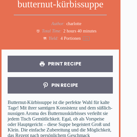
butternut-kürbissuppe
Author:
charlotte
Total Time:
2 hours 40 minutes
Yield:
4
Portionen
1
x
PRINT RECIPE
PIN RECIPE
Butternut-Kürbissuppe ist die perfekte Wahl für kalte
Tage! Mit ihrer samtigen Konsistenz und dem süßlich-
nussigen Aroma des Butternusskürbisses verleiht sie
jedem Tisch Gemütlichkeit. Egal, ob als Vorspeise
oder Hauptgericht – diese Suppe begeistert Groß und
Klein. Die einfache Zubereitung und die Möglichkeit,
das Rezept nach persönlichem Geschmack