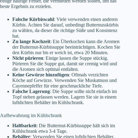
einige häufige Fehler, die vermieden werden sollten, um das
beste Ergebnis zu erzielen.
Falsche Kürbiswahl
: Viele verwenden einen anderen
Kürbis. Achten Sie darauf, unbedingt Butternusskürbis
zu wählen, da dieser die richtige Süße und Konsistenz
hat.
Zu lange Kochzeit
: Ein Überkochen kann die Aromen
der Butternut-Kürbissuppe beeinträchtigen. Kochen Sie
den Kürbis nur bis er weich ist, etwa 20 Minuten.
Nicht pürieren
: Einige lassen die Suppe stückig.
Pürieren Sie die Suppe gut, damit sie cremig wird und
die Aromen sich optimal entfalten.
Keine Gewürze hinzufügen
: Oftmals verzichten
Köche auf Gewürze. Verwenden Sie Muskatnuss und
Cayennepfeffer für eine geschmackliche Tiefe.
Falsche Lagerung
: Die Suppe sollte nicht einfach im
Topf stehen gelassen werden. Lagern Sie sie in einem
luftdichten Behälter im Kühlschrank.
Aufbewahrung im Kühlschrank
Haltbarkeit
: Die Butternut-Kürbissuppe hält sich im
Kühlschrank etwa 3-4 Tage.
Behälter
: Verwenden Sie einen luftdichten Behälter,