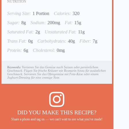
NUTRITION
Serving Size:
1 Portion
Calories:
320
Sugar:
8g
Sodium:
200mg
Fat:
15g
Saturated Fat:
2g
Unsaturated Fat:
11g
Trans Fat:
0g
Carbohydrates:
40g
Fiber:
7g
Protein:
6g
Cholesterol:
0mg
Keywords:
Variieren Sie das Gemüse nach Saison oder persönlichem
Geschmack. Fügen Sie frische Kräuter wie Rosmarin hinzu für zusätzlichen
Geschmack. Servieren Sie das Ofengemüse mit Feta-Käse oder einem
Joghurt-Dressing für eine cremige Note.
DID YOU MAKE THIS RECIPE?
Share a photo and tag us — we can't wait to see what you've made!