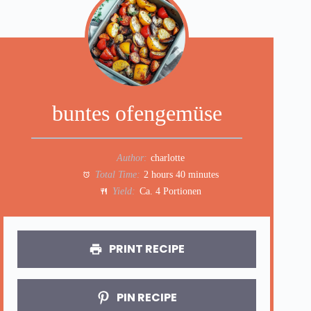
buntes ofengemüse
Author:
charlotte
Total Time:
2 hours 40 minutes
Yield:
Ca. 4 Portionen
PRINT RECIPE
PIN RECIPE