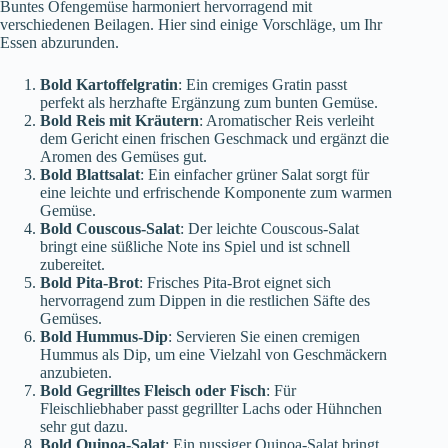
Buntes Ofengemüse harmoniert hervorragend mit
verschiedenen Beilagen. Hier sind einige Vorschläge, um Ihr
Essen abzurunden.
Bold Kartoffelgratin
: Ein cremiges Gratin passt
perfekt als herzhafte Ergänzung zum bunten Gemüse.
Bold Reis mit Kräutern
: Aromatischer Reis verleiht
dem Gericht einen frischen Geschmack und ergänzt die
Aromen des Gemüses gut.
Bold Blattsalat
: Ein einfacher grüner Salat sorgt für
eine leichte und erfrischende Komponente zum warmen
Gemüse.
Bold Couscous-Salat
: Der leichte Couscous-Salat
bringt eine süßliche Note ins Spiel und ist schnell
zubereitet.
Bold Pita-Brot
: Frisches Pita-Brot eignet sich
hervorragend zum Dippen in die restlichen Säfte des
Gemüses.
Bold Hummus-Dip
: Servieren Sie einen cremigen
Hummus als Dip, um eine Vielzahl von Geschmäckern
anzubieten.
Bold Gegrilltes Fleisch oder Fisch
: Für
Fleischliebhaber passt gegrillter Lachs oder Hühnchen
sehr gut dazu.
Bold Quinoa-Salat
: Ein nussiger Quinoa-Salat bringt