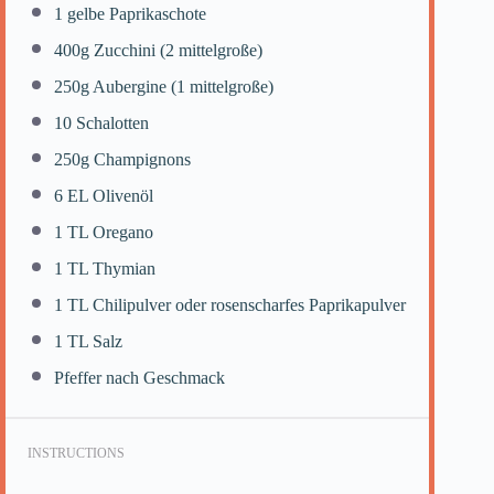
1
gelbe Paprikaschote
400g
Zucchini (
2
mittelgroße)
250g
Aubergine (
1
mittelgroße)
10
Schalotten
250g
Champignons
6
EL Olivenöl
1
TL Oregano
1
TL Thymian
1
TL Chilipulver oder rosenscharfes Paprikapulver
1
TL Salz
Pfeffer nach Geschmack
INSTRUCTIONS