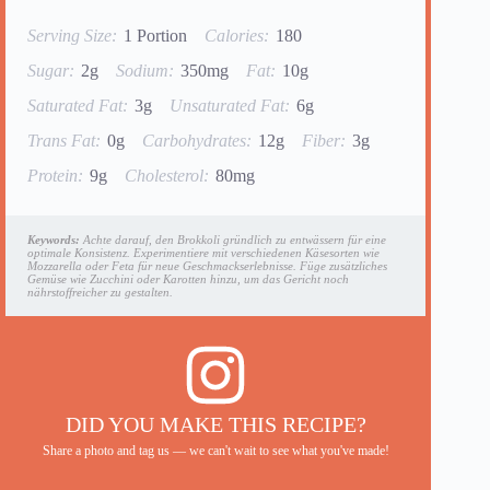
Serving Size:
1 Portion
Calories:
180
Sugar:
2g
Sodium:
350mg
Fat:
10g
Saturated Fat:
3g
Unsaturated Fat:
6g
Trans Fat:
0g
Carbohydrates:
12g
Fiber:
3g
Protein:
9g
Cholesterol:
80mg
Keywords:
Achte darauf, den Brokkoli gründlich zu entwässern für eine
optimale Konsistenz. Experimentiere mit verschiedenen Käsesorten wie
Mozzarella oder Feta für neue Geschmackserlebnisse. Füge zusätzliches
Gemüse wie Zucchini oder Karotten hinzu, um das Gericht noch
nährstoffreicher zu gestalten.
DID YOU MAKE THIS RECIPE?
Share a photo and tag us — we can't wait to see what you've made!