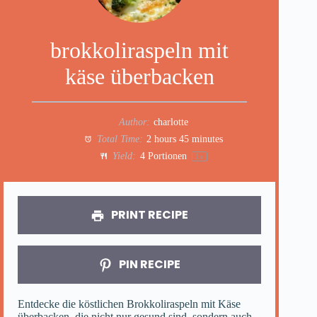
brokkoliraspeln mit
käse überbacken
Author:
charlotte
Total Time:
2 hours 45 minutes
Yield:
4
Portionen
1
x
PRINT RECIPE
PIN RECIPE
Entdecke die köstlichen Brokkoliraspeln mit Käse
überbacken, die nicht nur gesund sind, sondern auch