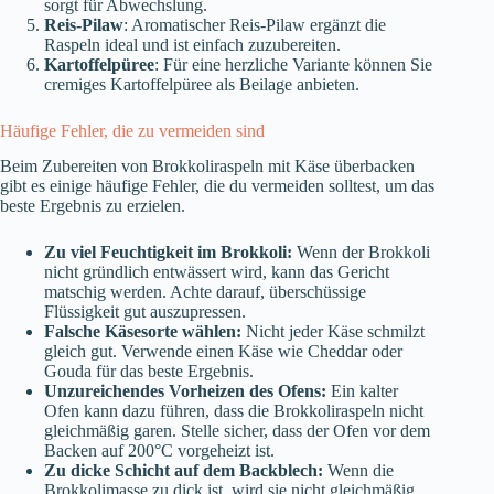
sorgt für Abwechslung.
Reis-Pilaw
: Aromatischer Reis-Pilaw ergänzt die
Raspeln ideal und ist einfach zuzubereiten.
Kartoffelpüree
: Für eine herzliche Variante können Sie
cremiges Kartoffelpüree als Beilage anbieten.
Häufige Fehler, die zu vermeiden sind
Beim Zubereiten von Brokkoliraspeln mit Käse überbacken
gibt es einige häufige Fehler, die du vermeiden solltest, um das
beste Ergebnis zu erzielen.
Zu viel Feuchtigkeit im Brokkoli:
Wenn der Brokkoli
nicht gründlich entwässert wird, kann das Gericht
matschig werden. Achte darauf, überschüssige
Flüssigkeit gut auszupressen.
Falsche Käsesorte wählen:
Nicht jeder Käse schmilzt
gleich gut. Verwende einen Käse wie Cheddar oder
Gouda für das beste Ergebnis.
Unzureichendes Vorheizen des Ofens:
Ein kalter
Ofen kann dazu führen, dass die Brokkoliraspeln nicht
gleichmäßig garen. Stelle sicher, dass der Ofen vor dem
Backen auf 200°C vorgeheizt ist.
Zu dicke Schicht auf dem Backblech:
Wenn die
Brokkolimasse zu dick ist, wird sie nicht gleichmäßig