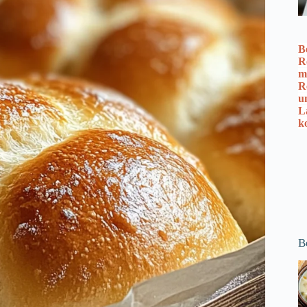
B
R
m
R
u
L
k
B