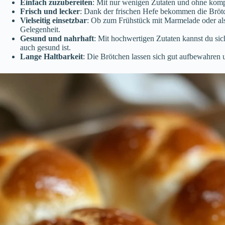
Einfach zuzubereiten
: Mit nur wenigen Zutaten und ohne kompli
Frisch und lecker
: Dank der frischen Hefe bekommen die Brötc
Vielseitig einsetzbar
: Ob zum Frühstück mit Marmelade oder al
Gelegenheit.
Gesund und nahrhaft
: Mit hochwertigen Zutaten kannst du sic
auch gesund ist.
Lange Haltbarkeit
: Die Brötchen lassen sich gut aufbewahren