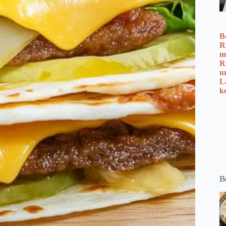
B
R
m
R
u
L
k
B