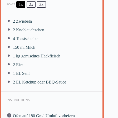
1x
2x
3x
SCALE
2
Zwiebeln
2
Knoblauchzehen
4
Toastscheiben
150
ml Milch
1
kg gemischtes Hackfleisch
2
Eier
1
EL Senf
2
EL Ketchup oder BBQ-Sauce
INSTRUCTIONS
Ofen auf 180 Grad Umluft vorheizen.