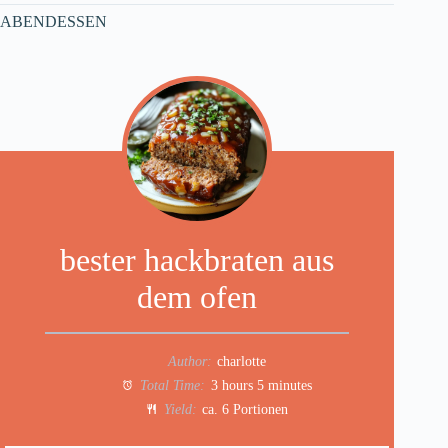
ABENDESSEN
bester hackbraten aus
dem ofen
Author:
charlotte
Total Time:
3 hours 5 minutes
Yield:
ca. 6 Portionen