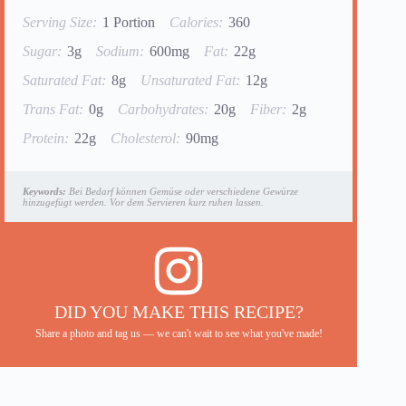
Serving Size:
1 Portion
Calories:
360
Sugar:
3g
Sodium:
600mg
Fat:
22g
Saturated Fat:
8g
Unsaturated Fat:
12g
Trans Fat:
0g
Carbohydrates:
20g
Fiber:
2g
Protein:
22g
Cholesterol:
90mg
Keywords:
Bei Bedarf können Gemüse oder verschiedene Gewürze
hinzugefügt werden. Vor dem Servieren kurz ruhen lassen.
DID YOU MAKE THIS RECIPE?
Share a photo and tag us — we can't wait to see what you've made!