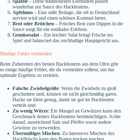
Spätzle
– Diese traditionellen Eiernudeln passen
wunderbar zur Sauce des Hackbratens.
Apfelmus
– Eine süße Beilage, die oft in Deutschland
serviert wird und einen schönen Kontrast bietet.
Brot oder Brötchen
– Frisches Brot zum Dippen in die
Sauce sorgt für ein rustikales Erlebnis.
Gemüsesalat
– Ein leichter Salat bringt Frische ins
Spiel und balanciert das reichhaltige Hauptgericht aus.
Häufige Fehler vermeiden
Beim Zubereiten des besten Hackbratens aus dem Ofen gibt
es einige häufige Fehler, die du vermeiden solltest, um das
optimale Ergebnis zu erzielen.
Falsche Zwiebelgröße
: Wenn die Zwiebeln zu groß
geschnitten sind, können sie nicht gleichmäßig garen.
Hacke sie klein genug, damit sie gut im Hackbraten
verteilt sind.
Zu wenig Würze
: Ein Mangel an Gewürzen kann den
Geschmack deines Hackbratens beeinträchtigen. Achte
darauf, ausreichend Salz und Pfeffer sowie andere
Gewürze zu verwenden.
Übermäßiges Mischen
: Zu intensives Mischen des
Hackfleischs kann den Braten trocken machen.