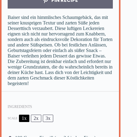
PIN RECIPE
Baiser sind ein himmlisches Schaumgebäck, das mit
seiner knusprigen Textur und zarten Süße jeden
Desserttisch verzaubert. Diese luftigen Leckereien
eignen sich nicht nur hervorragend zum Knabbern,
sondern auch als eindrucksvolle Dekoration für Torten
und andere Süßspeisen. Ob bei festlichen Anlässen,
Geburtstagsfeiern oder einfach als süßer Snack –
Baiser verleihen jedem Dessert das gewisse Etwas.
Die Zubereitung ist denkbar einfach und erfordert nur
wenige Grundzutaten, die du wahrscheinlich bereits in
deiner Küche hast. Lass dich von der Leichtigkeit und
dem zarten Geschmack dieser Köstlichkeiten
begeistern!
INGREDIENTS
1x
2x
3x
SCALE