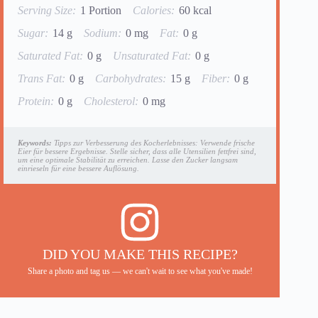
Serving Size:
1 Portion
Calories:
60 kcal
Sugar:
14 g
Sodium:
0 mg
Fat:
0 g
Saturated Fat:
0 g
Unsaturated Fat:
0 g
Trans Fat:
0 g
Carbohydrates:
15 g
Fiber:
0 g
Protein:
0 g
Cholesterol:
0 mg
Keywords:
Tipps zur Verbesserung des Kocherlebnisses: Verwende frische
Eier für bessere Ergebnisse. Stelle sicher, dass alle Utensilien fettfrei sind,
um eine optimale Stabilität zu erreichen. Lasse den Zucker langsam
einrieseln für eine bessere Auflösung.
DID YOU MAKE THIS RECIPE?
Share a photo and tag us — we can't wait to see what you've made!