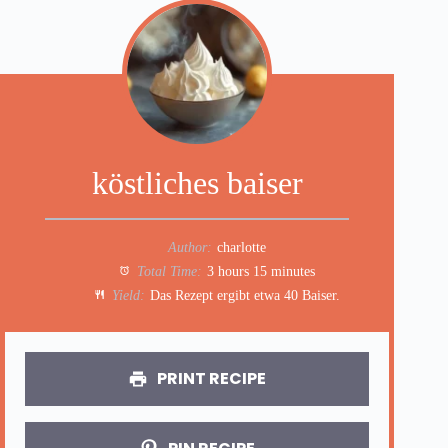
köstliches baiser
Author:
charlotte
Total Time:
3 hours 15 minutes
Yield:
Das Rezept ergibt etwa 40 Baiser.
PRINT RECIPE