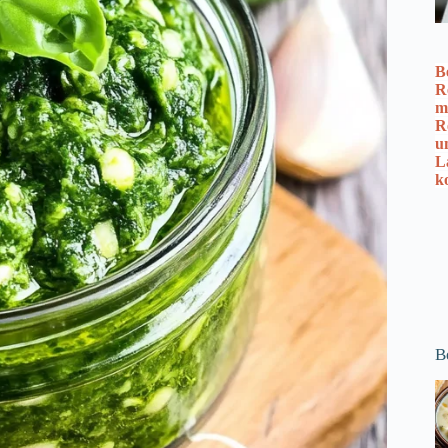
B
R
m
R
u
L
k
B