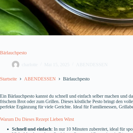
Bärlauchpesto
charlotte
Mai 15, 2025
ABENDESSEN
Startseite
ABENDESSEN
Bärlauchpesto
Ein Bärlauchpesto kannst du schnell und einfach selber machen und da
frischem Brot oder zum Grillen. Dieses köstliche Pesto bringt den vol
perfekte Ergänzung für viele Gerichte. Ideal für Familienessen, Grill
Warum Du Dieses Rezept Lieben Wirst
Schnell und einfach
: In nur 10 Minuten zubereitet, ideal für s