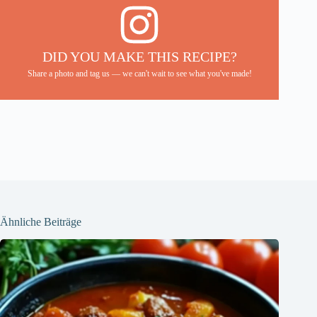
DID YOU MAKE THIS RECIPE?
Share a photo and tag us — we can't wait to see what you've made!
Ähnliche Beiträge