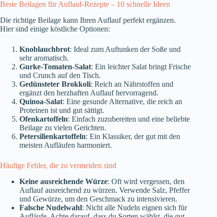
Beste Beilagen für Auflauf-Rezepte – 10 schnelle Ideen
Die richtige Beilage kann Ihren Auflauf perfekt ergänzen.
Hier sind einige köstliche Optionen:
Knoblauchbrot
: Ideal zum Auftunken der Soße und
sehr aromatisch.
Gurke-Tomaten-Salat
: Ein leichter Salat bringt Frische
und Crunch auf den Tisch.
Gedünsteter Brokkoli
: Reich an Nährstoffen und
ergänzt den herzhaften Auflauf hervorragend.
Quinoa-Salat
: Eine gesunde Alternative, die reich an
Proteinen ist und gut sättigt.
Ofenkartoffeln
: Einfach zuzubereiten und eine beliebte
Beilage zu vielen Gerichten.
Petersilienkartoffeln
: Ein Klassiker, der gut mit den
meisten Aufläufen harmoniert.
Häufige Fehler, die zu vermeiden sind
Keine ausreichende Würze
: Oft wird vergessen, den
Auflauf ausreichend zu würzen. Verwende Salz, Pfeffer
und Gewürze, um den Geschmack zu intensivieren.
Falsche Nudelwahl
: Nicht alle Nudeln eignen sich für
Aufläufe. Achte darauf, dass du Sorten wählst, die gut