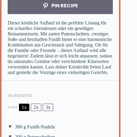
PIN RECIPE
Dieser köstliche Auflauf ist die perfekte Lösung für
ein schnelles Abendessen oder ein geselliges
Beisammensein. Mit zarten Putenscheiben, cremiger
Soße und herzhaften Fusilli bietet er eine harmonische
Kombination aus Geschmack und Sättigung. Ob für
die Familie oder Freunde – dieser Auflauf wird alle
begeistern! Zudem lässt er sich leicht anpassen, sodass
du saisonales Gemüse oder verschiedene Käsesorten
verwenden kannst. Lass deiner Kreativität freien Lauf
und genieße die Vorzüge eines vielseitigen Gerichts.
INGREDIENTS
1x
2x
3x
SCALE
300 g
Fusilli-Nudeln
200 g
Putenscheiben