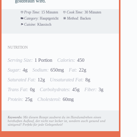
goldbraun wird.
Prep Time:
15 Minuten
Cook Time:
30 Minuten
Category:
Hauptgericht
Method:
Backen
Cuisine:
Klassisch
NUTRITION
Serving Size:
1 Portion
Calories:
450
Sugar:
4g
Sodium:
650mg
Fat:
22g
Saturated Fat:
12g
Unsaturated Fat:
8g
Trans Fat:
0g
Carbohydrates:
45g
Fiber:
3g
Protein:
25g
Cholesterol:
60mg
Keywords:
Mit diesem Rezept zauberst du im Handumdrehen einen
herzhaften Auflauf, der nicht nur lecker ist, sondern auch gesund und
sättigend! Perfekt für jede Gelegenheit!