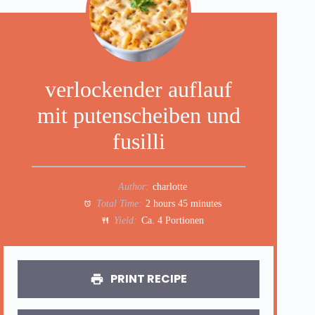
verlockender auflauf
mit putenscheiben und
fusilli
Author:
charlotte
Total Time:
2 hours 45 minutes
Yield:
Ca. 4 Portionen
PRINT RECIPE