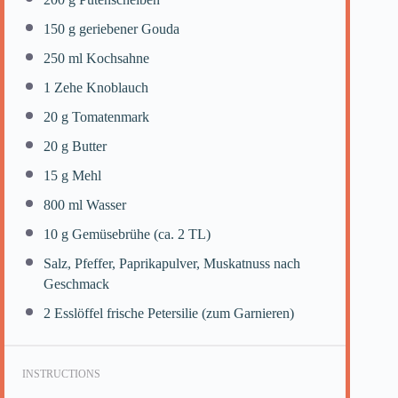
150 g
geriebener Gouda
250
ml Kochsahne
1
Zehe Knoblauch
20 g
Tomatenmark
20 g
Butter
15 g
Mehl
800
ml Wasser
10 g
Gemüsebrühe (ca.
2
TL)
Salz, Pfeffer, Paprikapulver, Muskatnuss nach
Geschmack
2
Esslöffel frische Petersilie (zum Garnieren)
INSTRUCTIONS