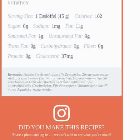
NUTRITION
Serving Size:
1 Esslöffel (15 g)
Calories:
102
Sugar:
0g
Sodium:
1mg
Fat:
11g
Saturated Fat:
1g
Unsaturated Fat:
9g
Trans Fat:
0g
Carbohydrates:
0g
Fiber:
0g
Protein:
0g
Cholesterol:
37mg
Keywords:
Achten Sie darauf, dass alle Zutaten bei Zimmertemperatur
sind, um eine bessere Emulsion zu erreichen. Experimentieren Sie mit
verschiedenen Ölen wie Olivenöl oder Sonnenblumenöl für
unterschiedliche Geschmäcker. Für eine vegane Variante kann das Ei
durch Aquafaba ersetzt werden.
DID YOU MAKE THIS RECIPE?
Share a photo and tag us — we can't wait to see what you've made!